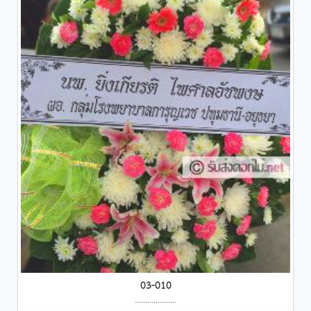
03-010
....................