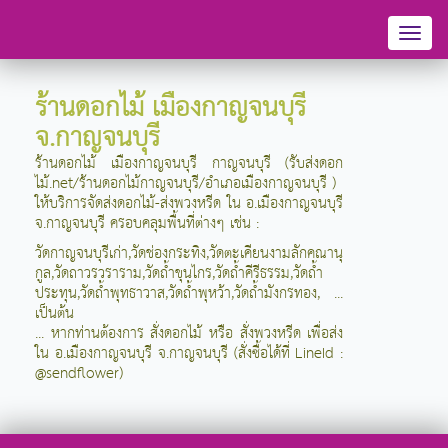
Toggl
naviga
ร้านดอกไม้ เมืองกาญจนบุรี
จ.กาญจนบุรี
ร้านดอกไม้ เมืองกาญจนบุรี กาญจนบุรี (รับส่งดอก
ไม้.net/ร้านดอกไม้กาญจนบุรี/อำเภอเมืองกาญจนบุรี )
ให้บริการจัดส่งดอกไม้-ส่งพวงหรีด ใน อ.เมืองกาญจนบุรี
จ.กาญจนบุรี
ครอบคลุมพื้นที่ต่างๆ เช่น :
วัดกาญจนบุรีเก่า,วัดช่องกระทิง,วัดตะเคียนงามลักคณานุ
กูล,วัดถาวรวราราม,วัดถ้ำขุนไกร,วัดถ้ำคีรีธรรม,วัดถ้ำ
ประทุน,วัดถ้ำพุทธาวาส,วัดถ้ำพุหว้า,วัดถ้ำมังกรทอง, ...
เป็นต้น
... หากท่านต้องการ สั่งดอกไม้ หรือ สั่งพวงหรีด เพื่อส่ง
ใน อ.เมืองกาญจนบุรี จ.กาญจนบุรี (สั่งซื้อได้ที่ LineId :
@sendflower)