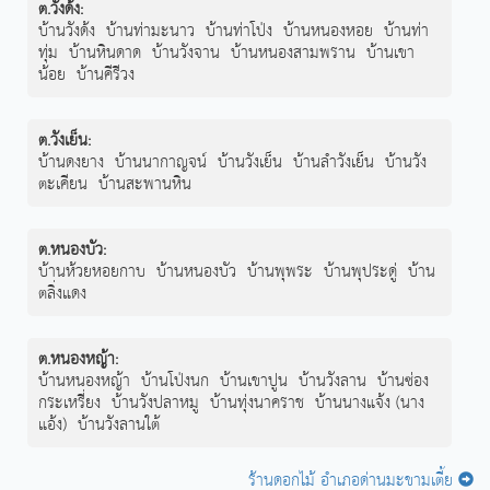
ต.วังด้ง
:
บ้านวังด้ง
บ้านท่ามะนาว
บ้านท่าโป่ง
บ้านหนองหอย
บ้านท่า
ทุ่ม
บ้านหินดาด
บ้านวังจาน
บ้านหนองสามพราน
บ้านเขา
น้อย
บ้านคีรีวง
ต.วังเย็น
:
บ้านดงยาง
บ้านนากาญจน์
บ้านวังเย็น
บ้านลำวังเย็น
บ้านวัง
ตะเคียน
บ้านสะพานหิน
ต.หนองบัว
:
บ้านห้วยหอยกาบ
บ้านหนองบัว
บ้านพุพระ
บ้านพุประดู่
บ้าน
ตลิ่งแดง
ต.หนองหญ้า
:
บ้านหนองหญ้า
บ้านโป่งนก
บ้านเขาปูน
บ้านวังลาน
บ้านซ่อง
กระเหรี่ยง
บ้านวังปลาหมู
บ้านทุ่งนาคราช
บ้านนางแจ้ง (นาง
แอ้ง)
บ้านวังลานใต้
ร้านดอกไม้ อำเภอด่านมะขามเตี้ย