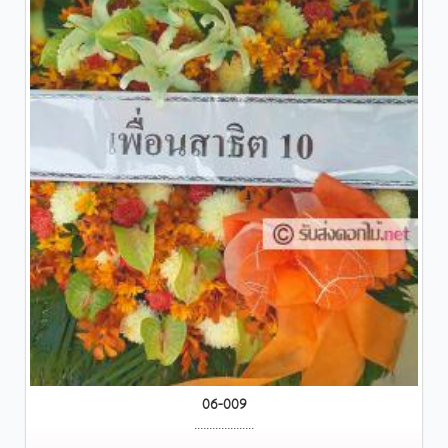
06-009
....................