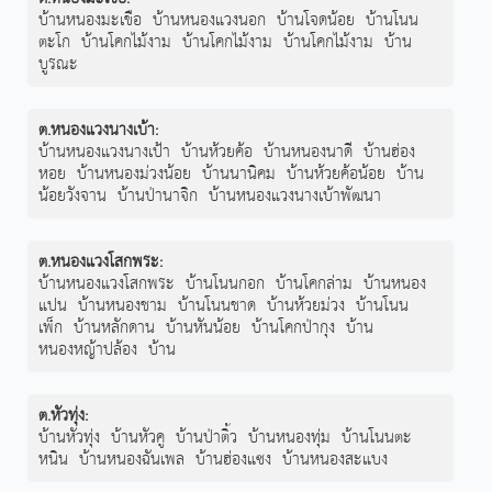
บ้านหนองมะเขือ
บ้านหนองแวงนอก
บ้านโจดน้อย
บ้านโนน
ตะโก
บ้านโคกไม้งาม
บ้านโคกไม้งาม
บ้านโคกไม้งาม
บ้าน
บูรณะ
ต.หนองแวงนางเบ้า
:
บ้านหนองแวงนางเป้า
บ้านห้วยค้อ
บ้านหนองนาดี
บ้านฮ่อง
หอย
บ้านหนองม่วงน้อย
บ้านนานิคม
บ้านห้วยค้อน้อย
บ้าน
น้อยวังจาน
บ้านป่านาจิก
บ้านหนองแวงนางเบ้าพัฒนา
ต.หนองแวงโสกพระ
:
บ้านหนองแวงโสกพระ
บ้านโนนกอก
บ้านโคกล่าม
บ้านหนอง
แปน
บ้านหนองชาม
บ้านโนนชาด
บ้านห้วยม่วง
บ้านโนน
เพ็ก
บ้านหลักดาน
บ้านหันน้อย
บ้านโคกป่ากุง
บ้าน
หนองหญ้าปล้อง
บ้าน
ต.หัวทุ่ง
:
บ้านหัวทุ่ง
บ้านหัวคู
บ้านป่าติ้ว
บ้านหนองทุ่ม
บ้านโนนตะ
หนิน
บ้านหนองฉันเพล
บ้านฮ่องแซง
บ้านหนองสะแบง