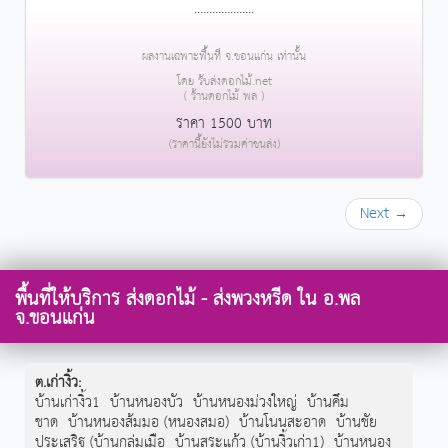
....................
ผลงานเฉพาะพื้นที่ จ.ขอนแก่น เท่านั้น
โดย รับส่งดอกไม้.net
( ร้านดอกไม้ พล )
ราคา 1500 บาท
(ราคานี้ยังไม่รวมค่าขนส่ง)
Next →
พื้นที่ให้บริการ ส่งดอกไม้ - ส่งพวงหรีด ใน อ.พล
จ.ขอนแก่น
ต.เก่างิ้ว
:
บ้านเก่างิ้ว1
บ้านหนองบัว
บ้านหนองม่วงใหญ่
บ้านคึม
ชาด
บ้านหนองส้มมอ (หนองสมอ)
บ้านโนนสะอาด
บ้านชัย
ประเสริฐ (บ้านกลุ่มเมือ
บ้านสระแก้ว (บ้านงิ้วเก่า1)
บ้านหนอง