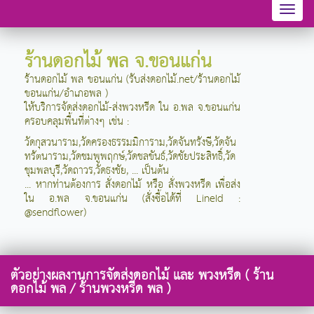
Toggl
naviga
ร้านดอกไม้ พล จ.ขอนแก่น
ร้านดอกไม้ พล ขอนแก่น (รับส่งดอกไม้.net/ร้านดอกไม้
ขอนแก่น/อำเภอพล )
ให้บริการจัดส่งดอกไม้-ส่งพวงหรีด ใน อ.พล จ.ขอนแก่น
ครอบคลุมพื้นที่ต่างๆ เช่น :
วัดกุสวนาราม,วัดครองธรรมมิการาม,วัดจันทรังษี,วัดจัน
ทรัตนาราม,วัดชมพูพฤกษ์,วัดชลขันธ์,วัดชัยประสิทธิ์,วัด
ชุมพลบุรี,วัดถาวร,วัดธงชัย, ... เป็นต้น
... หากท่านต้องการ สั่งดอกไม้ หรือ สั่งพวงหรีด เพื่อส่ง
ใน อ.พล จ.ขอนแก่น (สั่งซื้อได้ที่ LineId :
@sendflower)
ตัวอย่างผลงานการจัดส่งดอกไม้ และ พวงหรีด ( ร้าน
ดอกไม้ พล / ร้านพวงหรีด พล )