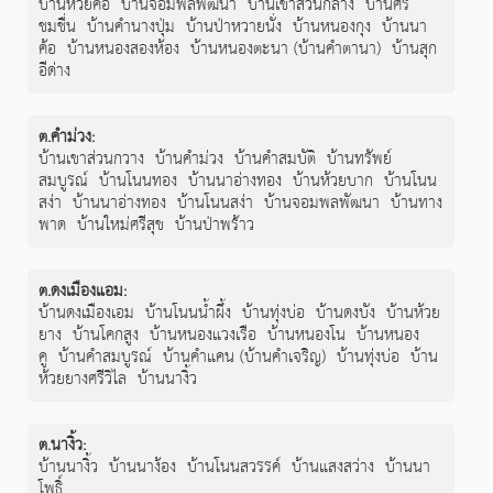
บ้านห้วยค้อ
บ้านจอมพลพัฒนา
บ้านเขาส่วนกลาง
บ้านศรี
ชมชื่น
บ้านคำนางปุ่ม
บ้านป่าหวายนั่ง
บ้านหนองกุง
บ้านนา
ค้อ
บ้านหนองสองห้อง
บ้านหนองตะนา (บ้านคำตานา)
บ้านสุก
อีด่าง
ต.คำม่วง
:
บ้านเขาส่วนกวาง
บ้านคำม่วง
บ้านคำสมบัติ
บ้านทรัพย์
สมบูรณ์
บ้านโนนทอง
บ้านนาอ่างทอง
บ้านห้วยบาก
บ้านโนน
สง่า
บ้านนาอ่างทอง
บ้านโนนสง่า
บ้านจอมพลพัฒนา
บ้านทาง
พาด
บ้านใหม่ศรีสุข
บ้านป่าพร้าว
ต.ดงเมืองแอม
:
บ้านดงเมืองเอม
บ้านโนนน้ำผึ้ง
บ้านทุ่งบ่อ
บ้านดงบัง
บ้านห้วย
ยาง
บ้านโคกสูง
บ้านหนองแวงเรือ
บ้านหนองโน
บ้านหนอง
คู
บ้านคำสมบูรณ์
บ้านคำแคน (บ้านคำเจริญ)
บ้านทุ่งบ่อ
บ้าน
ห้วยยางศรีวิไล
บ้านนางิ้ว
ต.นางิ้ว
:
บ้านนางิ้ว
บ้านนาง้อง
บ้านโนนสวรรค์
บ้านแสงสว่าง
บ้านนา
โพธิ์