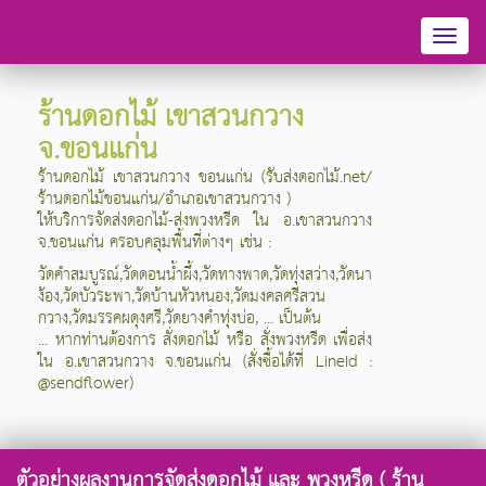
Toggl
naviga
ร้านดอกไม้ เขาสวนกวาง
จ.ขอนแก่น
ร้านดอกไม้ เขาสวนกวาง ขอนแก่น (รับส่งดอกไม้.net/
ร้านดอกไม้ขอนแก่น/อำเภอเขาสวนกวาง )
ให้บริการจัดส่งดอกไม้-ส่งพวงหรีด ใน อ.เขาสวนกวาง
จ.ขอนแก่น
ครอบคลุมพื้นที่ต่างๆ เช่น :
วัดคำสมบูรณ์,วัดดอนน้ำผึ้ง,วัดทางพาด,วัดทุ่งสว่าง,วัดนา
ง้อง,วัดบัวระพา,วัดบ้านหัวหนอง,วัดมงคลศรีสวน
กวาง,วัดมรรคผดุงศรี,วัดยางคำทุ่งบ่อ, ... เป็นต้น
... หากท่านต้องการ สั่งดอกไม้ หรือ สั่งพวงหรีด เพื่อส่ง
ใน อ.เขาสวนกวาง จ.ขอนแก่น (สั่งซื้อได้ที่ LineId :
@sendflower)
ตัวอย่างผลงานการจัดส่งดอกไม้ และ พวงหรีด ( ร้าน