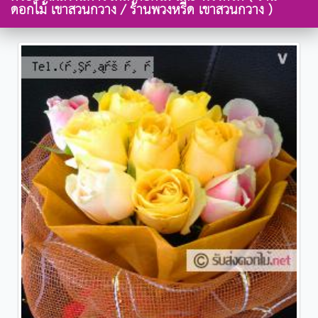
ดอกไม้ เขาสวนกวาง / ร้านพวงหรีด เขาสวนกวาง )