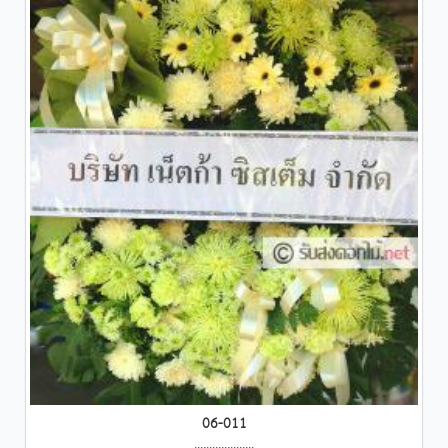
06-011
....................