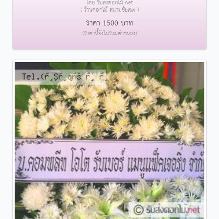
โดย รับส่งดอกไม้.net
( ร้านดอกไม้ สนามชัยเขต )
ราคา 1500 บาท
(ราคานี้ยังไม่รวมค่าขนส่ง)