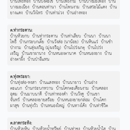
บ้านโพธิ์ทอง
บ้านบึงตะเข้
บ้านโพธิ์งาม
บ้านบางมะเฟือง
บ้าน
บางมะเนียง
บ้านดอนท่านา
บ้านโพนงาม
บ้านสระไม้แดง
บ้าน
ยางแดง
บ้านวังไทร
บ้านท่าม่วง
บ้านอ่างทอง
ต.ท่ากระดาน
:
บ้านห้วยกบ
บ้านท่ากระดาน
บ้านท่าเลียบ
บ้านนา
บ้านนา
โพธิ์
บ้านกระบกเตี้ย
บ้านวังส่อ (นาน้อย)
บ้านหินแร่
บ้านชำ
ป่างาม
บ้านสุ่งเจริญ (มุ่งเจริญ)
บ้านโปร่งเกตุ
บ้านโปร่ง
เจริญ
บ้านเขาผานาง
บ้านหนองตานาค
บ้านหนองยาง
บ้าน
อ่างตาผึ้ง
บ้านป่าอีแทน
ต.ทุ่งพระยา
:
บ้านทุ่งส่อ-หงสา
บ้านแสงทอง
บ้านนายาว
บ้านอ่าง
ตะแบก
บ้านกระบกหวาน
บ้านโคกตะเคียนงาม
บ้านคลอง
อุดม
บ้านมาบนาดี
บ้านท่าทองดำ
บ้านวังคู
บ้านเขา
จันทร์
บ้านคลองยายสร้อย
บ้านหนองยายกล่อม
บ้านโคก
ผาสุข
บ้านทุ่งวัว
บ้านหนองใหญ่
บ้านทางโค้ง
บ้านท่าชีวิต
ต.ลาดกระทิง
:
บ้านห้วยหิน
บ้านห้วยน้ำทรัพย์
บ้านท่าซุง
บ้านห้วยน้ำใส
บ้าน