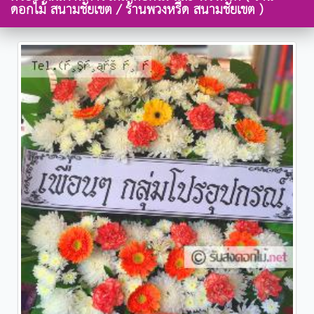
ดอกไม้ สนามชัยเขต / ร้านพวงหรีด สนามชัยเขต )