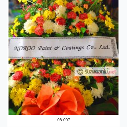
08-007
....................