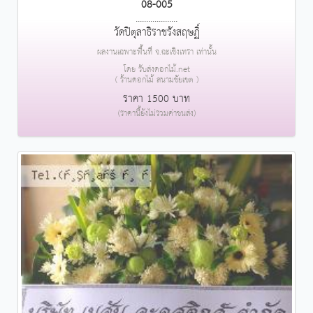
08-005
....................
วัดปิตุลาธิราชรังสฤษฏิ์
ผลงานเฉพาะพื้นที่ จ.ฉะเชิงเทรา เท่านั้น
โดย รับส่งดอกไม้.net
( ร้านดอกไม้ สนามชัยเขต )
ราคา 1500 บาท
(ราคานี้ยังไม่รวมค่าขนส่ง)