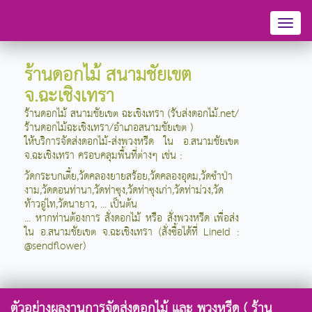
Toggl
naviga
ร้านดอกไม้ สนามชัยเขต
จ.ฉะเชิงเทรา
ร้านดอกไม้ สนามชัยเขต ฉะเชิงเทรา (รับส่งดอกไม้.net/
ร้านดอกไม้ฉะเชิงเทรา/อำเภอสนามชัยเขต )
ให้บริการจัดส่งดอกไม้-ส่งพวงหรีด ใน อ.สนามชัยเขต
จ.ฉะเชิงเทรา
ครอบคลุมพื้นที่ต่างๆ เช่น :
วัดกระบกเตี้ย,วัดคลองยายสร้อย,วัดคลองอุดม,วัดซำป่า
งาม,วัดดอนท่านา,วัดท่าซุง,วัดท่าซุงเก่า,วัดท่าม่วง,วัด
ท้าวอู่ไท,วัดนายาว, ... เป็นต้น
... หากท่านต้องการ สั่งดอกไม้ หรือ สั่งพวงหรีด เพื่อส่ง
ใน อ.สนามชัยเขต จ.ฉะเชิงเทรา (สั่งซื้อได้ที่ LineId :
@sendflower)
ตัวอย่างผลงานการจัดส่งดอกไม้ และ พวงหรีด ( ร้าน