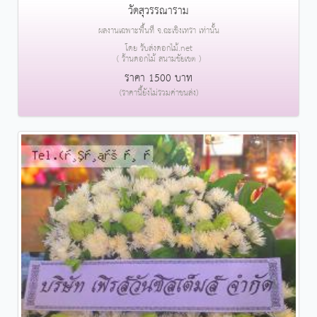
วัดสุวรรณาราม
ผลงานเฉพาะพื้นที่ จ.ฉะเชิงเทรา เท่านั้น
โดย รับส่งดอกไม้.net
( ร้านดอกไม้ สนามชัยเขต )
ราคา 1500 บาท
(ราคานี้ยังไม่รวมค่าขนส่ง)