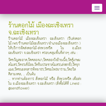
Toggl
naviga
ร้านดอกไม้ เมืองฉะเชิงเทรา
จ.ฉะเชิงเทรา
ร้านดอกไม้ เมืองฉะเชิงเทรา ฉะเชิงเทรา (รับส่งดอก
ไม้.net/ร้านดอกไม้ฉะเชิงเทรา/อำเภอเมืองฉะเชิงเทรา )
ให้บริการจัดส่งดอกไม้-ส่งพวงหรีด ใน อ.เมือง
ฉะเชิงเทรา จ.ฉะเชิงเทรา
ครอบคลุมพื้นที่ต่างๆ เช่น :
วัดขวัญสะอาด,วัดคลองนา,วัดคลองวังอ้ายเนื้อ,วัดคู้เกษม
สโมสร,วัดจรเข้น้อย,วัดจีนประชาสโมสร(เล่งฮกยี่),วัดจุก
เฌอ,วัดชนะสงสารพิทยาธร,วัดชมโพธยาราม,วัดถวิล
ศิลามงคล, ... เป็นต้น
... หากท่านต้องการ สั่งดอกไม้ หรือ สั่งพวงหรีด เพื่อส่ง
ใน อ.เมืองฉะเชิงเทรา จ.ฉะเชิงเทรา (สั่งซื้อได้ที่ LineId :
@sendflower)