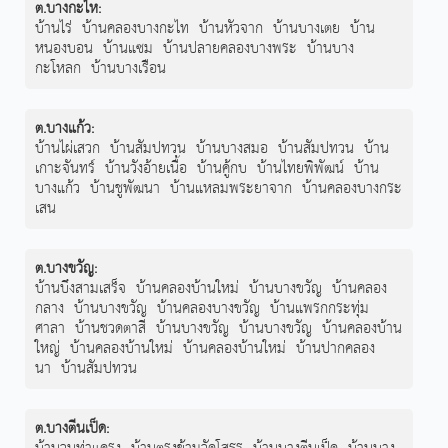
ต.บางกะไห
:
บ้านไร่
บ้านคลองบางกะไท
บ้านหัวจาก
บ้านบางเตย
บ้าน
หนองบอน
บ้านแซม
บ้านปลายคลองบางพระ
บ้านบาง
กะโหลก
บ้านบางเรือน
ต.บางแก้ว
:
บ้านไผ่เสวก
บ้านสัมปทวน
บ้านบางสมอ
บ้านสัมปทวน
บ้าน
เกาะจันทร์
บ้านวังอ้ายเนื้อ
บ้านคู้กบ
บ้านไทยพิพัฒน์
บ้าน
บางแก้ว
บ้านชูพัฒนา
บ้านแหลมพระยาจาก
บ้านคลองบางกระ
เสน
ต.บางขวัญ
:
บ้านบึงสามเสร็จ
บ้านคลองบ้านใหม่
บ้านบางขวัญ
บ้านคลอง
กลาง
บ้านบางขวัญ
บ้านคลองบางขวัญ
บ้านแพรกกระทุ่ม
ศาลา
บ้านชวดตาสี
บ้านบางขวัญ
บ้านบางขวัญ
บ้านคลองบ้าน
ใหญ่
บ้านคลองบ้านใหม่
บ้านคลองบ้านใหม่
บ้านปากคลอง
นา
บ้านสัมปทวน
ต.บางตีนเป็ด
: