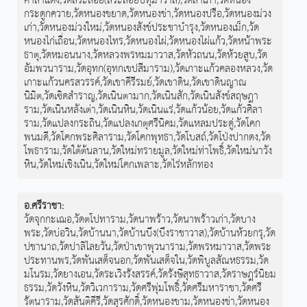
ศาลาแดง
,
วัดสระลอย(สระลอยปทุมาวาส)
,
วัดสำเภา
,
วัดหนอง
กระดูกควาย
,
วัดหนองขยาด
,
วัดหนองข่า
,
วัดหนองปรือ
,
วัดหนองม่วง
เก่า
,
วัดหนองม่วงใหม่
,
วัดหนองสังข์ประชาบำรุง
,
วัดหนองเม็ก
,
วัด
หนองไก่เถื่อน
,
วัดหนองไทร
,
วัดหนองไผ่
,
วัดหนองไผ่แก้ว
,
วัดหน้าพระ
ธาตุ
,
วัดหมอนนาง
,
วัดหลวงพรหมมาวาส
,
วัดหัวถนน
,
วัดห้วยสูบ
,
วัด
อัมพวนาราม
,
วัดอุทก(อุทกเขปสีมาราม)
,
วัดเกาะแก้วคลองหลวง
,
วัด
เกาะแก้วนครสวรรค์
,
วัดเขาคีรีรมย์
,
วัดเขาดิน
,
วัดเขาดินญาณ
นิมิต
,
วัดเซิดสำราญ
,
วัดเนินตามาก
,
วัดเนินสัก
,
วัดเนินสังข์สฤษฎา
ราม
,
วัดเนินหลังเต่า
,
วัดเนินหิน
,
วัดเนินแร่
,
วัดแก้วน้อย
,
วัดแก้วศิลา
ราม
,
วัดแปลงกระถิน
,
วัดแปลงเกตุศรีนิคม
,
วัดแหลมประดู่
,
วัดโคก
พนมดี
,
วัดโคกพระศิลาราม
,
วัดโคกพุทธา
,
วัดโบสถ์
,
วัดโป่งปากดง
,
วัด
โพธาราม
,
วัดใต้ต้นลาน
,
วัดใหม่ทรายมูล
,
วัดใหม่ท่าโพธิ์
,
วัดใหม่นาวัง
หิน
,
วัดใหม่เชิงเนิน
,
วัดใหม่โคกเพลาะ
,
วัดไร่หลักทอง
อ.ศรีราชา
:
วัดจุกกะเฌอ
,
วัดตโปทาราม
,
วัดนาพร้าว
,
วัดนาพร้าวเก่า
,
วัดบาง
พระ
,
วัดบ่อวิน
,
วัดบ้านนา
,
วัดบ้านบึง(บึงราชาวาส)
,
วัดบ้านห้วยกรุ
,
วัด
ปชานาถ
,
วัดปาลิไลยวัน
,
วัดป่าเขาพุวนาราม
,
วัดพรหมาวาส
,
วัดพระ
ประทานพร
,
วัดพันเสด็จนอก
,
วัดพันเสด็จใน
,
วัดพิบูลสัณหธรรม
,
วัด
มโนรม
,
วัดยางเอน
,
วัดระเวิงรังสรรค์
,
วัดรังษีสุทธาวาส
,
วัดราษฎร์นิยม
ธรรม
,
วัดวังหิน
,
วัดวิเวการาม
,
วัดศรีพุ่มโพธิ์
,
วัดศรีมหาราชา
,
วัดศรี
รัตนาราม
,
วัดสันติคีรี
,
วัดสุรศักดิ์
,
วัดหนองขาม
,
วัดหนองข่า
,
วัดหนอง