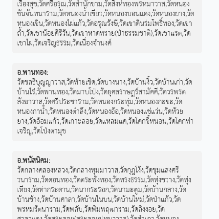
เรืองสุข
,
วัดศรีอรุณ
,
วัดสำนักขาม
,
วัดสิงห์ทองพรหมาวาส
,
วัดหนอง
ชันจันทนาราม
,
วัดหนองน้ำเขียว
,
วัดหนองบอนแดง
,
วัดหนองยาง
,
วัด
หนองเขิน
,
วัดหนองไผ่แก้ว
,
วัดอรุณรังษี
,
วัดเขาดินร่มโพธิ์ทอง
,
วัดเขา
ถ้ำ
,
วัดเขาน้อยคีรีวัน
,
วัดเขาหาดทราย(ป่าธรรมชาติ)
,
วัดเขาแรต
,
วัด
เขาไผ่
,
วัดเจริญธรรม
,
วัดเนื่องจำนงค์
อ.พานทอง
:
วัดชลธีบุญญาวาส
,
วัดท้ายเชิด
,
วัดบางนาง
,
วัดบ้านงิ้ว
,
วัดบ้านเก่า
,
วัด
บ้านไร่
,
วัดพานทอง
,
วัดมาบโป่ง
,
วัดยุคลราษฎร์สามัคคี
,
วัดวรพรต
สังฆาวาส
,
วัดศรีประชาราม
,
วัดหนองกระทุ่ม
,
วัดหนองกะขะ
,
วัด
หนองกาน้ำ
,
วัดหนองตำลึง
,
วัดหนองอ้อ
,
วัดหนองแช่แว่น
,
วัดห้วย
ยาง
,
วัดอ้อมแก้ว
,
วัดเกาะลอย
,
วัดแหลมแค
,
วัดโคกขี้หนอน
,
วัดโคกท่า
เจริญ
,
วัดโป่งตามุข
อ.พนัสนิคม
:
วัดกลางคลองหลวง
,
วัดกลางทุมมาวาส
,
วัดกุฎโง้ง
,
วัดชุมแสงศรี
วนาราม
,
วัดดอนทอง
,
วัดตระพังทอง
,
วัดทรงธรรม
,
วัดทุ่งขวาง
,
วัดทุ่ง
เหียง
,
วัดท่ากระดาน
,
วัดนากระรอก
,
วัดนามะตูม
,
วัดบ้านกลาง
,
วัด
บ้านช้าง
,
วัดบ้านศาลา
,
วัดบ้านในบน
,
วัดบ้านใหม่
,
วัดป่าแก้ว
,
วัด
พรหมรัตนาราม
,
วัดพลับ
,
วัดพิมพฤฒาราม
,
วัดลิงงอย
,
วัด