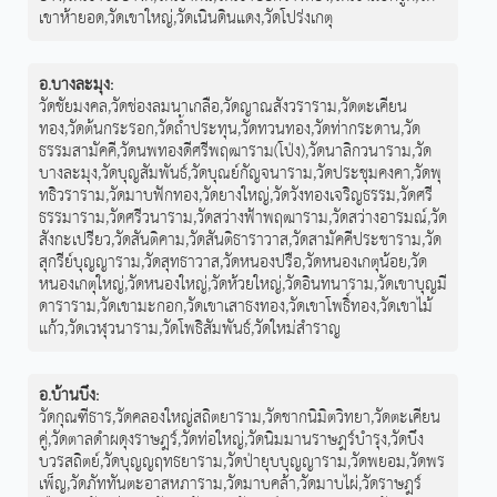
เขาห้ายอด
,
วัดเขาใหญ่
,
วัดเนินดินแดง
,
วัดโปร่งเกตุ
อ.บางละมุง
:
วัดชัยมงคล
,
วัดช่องลมนาเกลือ
,
วัดญาณสังวราราม
,
วัดตะเคียน
ทอง
,
วัดต้นกระรอก
,
วัดถ้ำประทุน
,
วัดทวนทอง
,
วัดท่ากระดาน
,
วัด
ธรรมสามัคคี
,
วัดนพทองดีศรีพฤฒาราม(โป่ง)
,
วัดนาลิกวนาราม
,
วัด
บางละมุง
,
วัดบุญสัมพันธ์
,
วัดบุณย์กัญจนาราม
,
วัดประชุมคงคา
,
วัดพุ
ทธิวราราม
,
วัดมาบฟักทอง
,
วัดยางใหญ่
,
วัดวังทองเจริญธรรม
,
วัดศรี
ธรรมาราม
,
วัดศรีวนาราม
,
วัดสว่างฟ้าพฤฒาราม
,
วัดสว่างอารมณ์
,
วัด
สังกะเปรียว
,
วัดสันติคาม
,
วัดสันติธาราวาส
,
วัดสามัคคีประชาราม
,
วัด
สุกรีย์บุญญาราม
,
วัดสุทธาวาส
,
วัดหนองปรือ
,
วัดหนองเกตุน้อย
,
วัด
หนองเกตุใหญ่
,
วัดหนองใหญ่
,
วัดห้วยใหญ่
,
วัดอินทนาราม
,
วัดเขาบุญมี
ดาราราม
,
วัดเขามะกอก
,
วัดเขาเสาธงทอง
,
วัดเขาโพธิ์ทอง
,
วัดเขาไม้
แก้ว
,
วัดเวฬุวนาราม
,
วัดโพธิสัมพันธ์
,
วัดใหม่สำราญ
อ.บ้านบึง
:
วัดกุณฑีธาร
,
วัดคลองใหญ่สถิตยาราม
,
วัดชากนิมิตวิทยา
,
วัดตะเคียน
คู่
,
วัดตาลดำผดุงราษฎร์
,
วัดท่อใหญ่
,
วัดนิมมานราษฎร์บำรุง
,
วัดบึง
บวรสถิตย์
,
วัดบุญญฤทธยาราม
,
วัดป่ายุบบุญญาราม
,
วัดพยอม
,
วัดพร
เพ็ญ
,
วัดภัททันตะอาสหภาราม
,
วัดมาบคล้า
,
วัดมาบไผ่
,
วัดราษฎร์