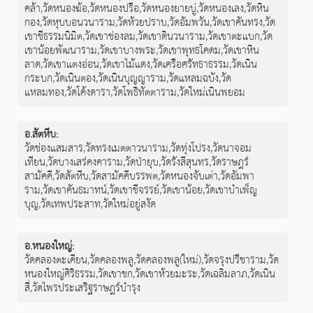
คล้า
,
วัดหนองฆ้อ
,
วัดหนองปรือ
,
วัดหนองยายบู่
,
วัดหนองเลง
,
วัดหิน
กอง
,
วัดหุบบอนวนาราม
,
วัดห้วยปราบ
,
วัดอัมพวัน
,
วัดเขาคันทรง
,
วัด
เขาชีธรรมนิมิต
,
วัดเขาช่องลม
,
วัดเขาดินวนาราม
,
วัดเขาตะแบก
,
วัด
เขาน้อยพัฒนาราม
,
วัดเขาบางพระ
,
วัดเขาพุทธโคดม
,
วัดเขาหิน
ลาด
,
วัดเขาแตงอ่อน
,
วัดเขาไม้แดง
,
วัดเครือศรัทธาธรรม
,
วัดเนิน
กระบก
,
วัดเนินตอง
,
วัดเนินบุญญาราม
,
วัดแหลมฉบัง
,
วัด
แหลมทอง
,
วัดโค้งดารา
,
วัดโพธิทัตตาราม
,
วัดใหม่เนินพยอม
อ.สัตหีบ
:
วัดช่องแสมสาร
,
วัดทรงเมตตาวนาราม
,
วัดทุ่งโปรง
,
วัดนาจอม
เทียน
,
วัดบางเสร่คงคาราม
,
วัดป่ายุบ
,
วัดรังสีสุนทร
,
วัดราษฎร์
สามัคคี
,
วัดสัตหีบ
,
วัดสามัคคีบรรพต
,
วัดหนองจับเต่า
,
วัดอัมพา
ราม
,
วัดเขาคันธมาทน์
,
วัดเขาชีจรรย์
,
วัดเขาน้อย
,
วัดเขาบำเพ็ญ
บุญ
,
วัดเทพประสาท
,
วัดใหม่อยู่สงัด
อ.หนองใหญ่
:
วัดคลองตะเคียน
,
วัดคลองพลู
,
วัดคลองพลู(ใหม่)
,
วัดจรุงปรีชาราม
,
วัด
หนองใหญ่ศิริธรรม
,
วัดเขาชก
,
วัดเขาห้วยมะระ
,
วัดเฉลิมลาภ
,
วัดเนิน
สี่
,
วัดไพรประเสริฐราษฎร์บำรุง