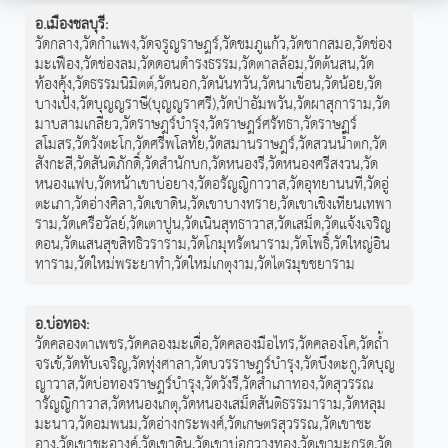
อ.เมืองชลบุรี
:
วัดกลาง
,
วัดกำแพง
,
วัดจรูญราษฎร์
,
วัดชมภูแก้ว
,
วัดชากสมอ
,
วัดช่อง
มะเฟือง
,
วัดช่องลม
,
วัดดอนดำรงธรรม
,
วัดตาลล้อม
,
วัดต้นสน
,
วัด
ท้องคุ้ง
,
วัดธรรมนิมิตต์
,
วัดนอก
,
วัดนันทวัน
,
วัดนาเขื่อน
,
วัดน้อย
,
วัด
บางเป้ง
,
วัดบุญญราษี(บุญญราศรี)
,
วัดป่าอัมพวัน
,
วัดผาสุการาม
,
วัด
มาบสามเกลียว
,
วัดราษฎร์บำรุง
,
วัดราษฎร์ศรัทธา
,
วัดราษฎร์
สโมสร
,
วัดวังตะโก
,
วัดศรีพโลทัย
,
วัดสมานราษฎร์
,
วัดสวนน้ำตก
,
วัด
สังกะสี
,
วัดสันติภักดิ์
,
วัดสำนักบก
,
วัดหนองรี
,
วัดหนองศรีสงวน
,
วัด
หนองแฟบ
,
วัดหน้าเขาบ่อยาง
,
วัดอรัญญิกาวาส
,
วัดอุทยานนที
,
วัดอู่
ตะเภา
,
วัดอ่างศิลา
,
วัดเขาดิน
,
วัดเขาบางทราย
,
วัดเขาเชิงเทียนเทพา
ราม
,
วัดเครือวัลย์
,
วัดเตาปูน
,
วัดเนินสุทธาวาส
,
วัดเสม็ด
,
วัดแจ้งเจริญ
ดอน
,
วัดแสนสุขสิทธิวราราม
,
วัดโกมุทรัตนาราม
,
วัดโพธิ์
,
วัดใหญ่อิน
ทาราม
,
วัดใหม่พระยาทำ
,
วัดใหม่เกตุงาม
,
วัดไตรมุขชยาราม
อ.บ่อทอง
:
วัดคลองตาเพชร
,
วัดคลองมะเดื่อ
,
วัดคลองมือไทร
,
วัดคลองโค
,
วัดถ้ำ
จรเข้
,
วัดทับเจริญ
,
วัดทุ่งศาลา
,
วัดบวรราษฎร์บำรุง
,
วัดบึงตะกู
,
วัดบุญ
ญาวาส
,
วัดบ่อทองราษฎร์บำรุง
,
วัดวังรี
,
วัดสำเภาทอง
,
วัดสุวรรณ
ารัญญิกาวาส
,
วัดหนองเกตุ
,
วัดหนองเสม็ดสันติธรรมาราม
,
วัดหลุม
มะนาว
,
วัดอมพนม
,
วัดอ่างกระพงศ์
,
วัดเกษตรสุวรรณ
,
วัดเขาชะ
อาง
,
วัดเขาชะอางค์
,
วัดเขาดิน
,
วัดเขาบ่อกวางทอง
,
วัดเขามะกรูด
,
วัด