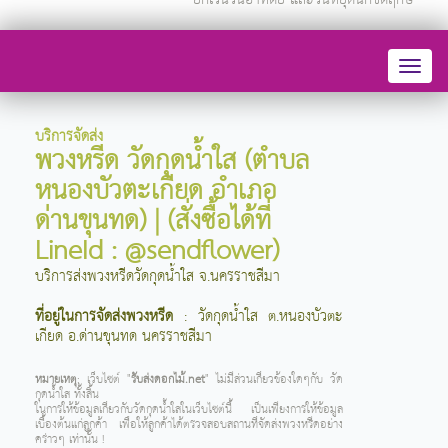
Toggl
naviga
บริการจัดส่ง
พวงหรีด วัดกุดน้ำใส (ตำบล
หนองบัวตะเกียด อำเภอ
ด่านขุนทด) | (สั่งซื้อได้ที่
LineId : @sendflower)
บริการส่งพวงหรีดวัดกุดน้ำใส จ.นครราชสีมา
ที่อยู่ในการจัดส่งพวงหรีด
: วัดกุดน้ำใส ต.หนองบัวตะ
เกียด อ.ด่านขุนทด นครราชสีมา
หมายเหตุ
: เว็บไซต์ "
รับส่งดอกไม้.net
" ไม่มีส่วนเกี่ยวข้องใดๆกับ วัด
กุดน้ำใส ทั้งสิ้น
ในการให้ข้อมูลเกี่ยวกับวัดกุดน้ำใสในเว็บไซต์นี้ เป็นเพียงการให้ข้อมูล
เบื้องต้นแก่ลูกค้า เพื่อให้ลูกค้าได้ตรวจสอบสถานที่จัดส่งพวงหรีดอย่าง
คร่าวๆ เท่านั้น !