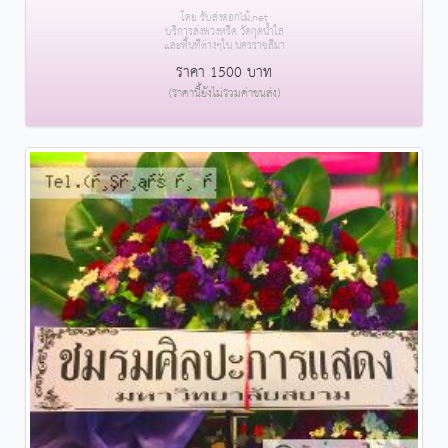
โดย รับส่งดอกไม้.net
บริการส่งพวงหรีด วัดกุดน้ำใส
และพื้นที่ต่างๆใน นครราชสีมา
ราคา 1500 บาท
(ราคานี้ยังไม่รวมค่าขนส่ง)