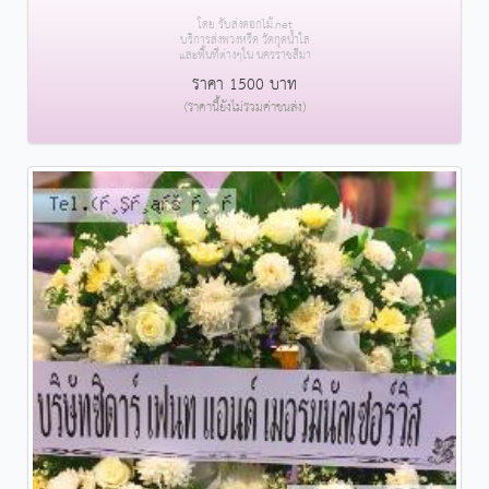
โดย รับส่งดอกไม้.net
บริการส่งพวงหรีด วัดกุดน้ำใส
และพื้นที่ต่างๆใน นครราชสีมา
ราคา 1500 บาท
(ราคานี้ยังไม่รวมค่าขนส่ง)