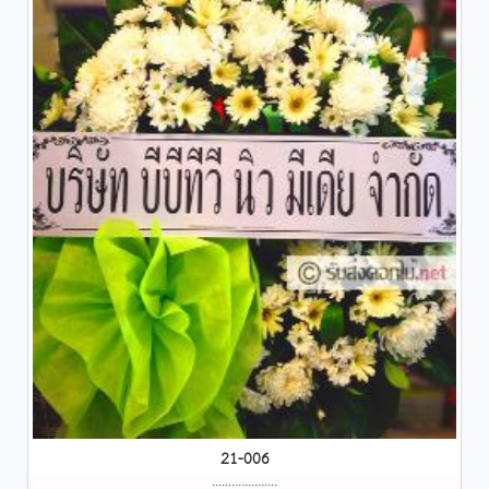
21-006
....................