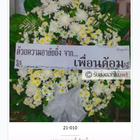
21-010
....................