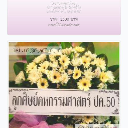
โดย รับส่งดอกไม้.net
บริการส่งพวงหรีด วัดกุดน้ำใส
และพื้นที่ต่างๆใน นครราชสีมา
ราคา 1500 บาท
(ราคานี้ยังไม่รวมค่าขนส่ง)