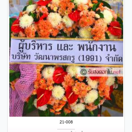
21-008
....................