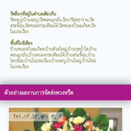
วัดอื่นๆที่อยู่ในตำบลเดียวกัน
:
วัดจะบู(บ้านจะบู),วัดดอนมุกมัน,วัดวารีสุทธาราม,วัด
สระขี้ตุ่น,วัดหนองกระเทียมใต้,วัดหนองบัวตะเกียด,วัด
โนนระเวียง
พื้นที่ใกล้เคียง
:
บ้านหนองบัวตะเกียด,บ้านห้วยใหญ่,บ้านกุดน้ำใส,บ้าน
ดอนมูกมัน,บ้านหนองกระเทียมใต้,บ้านสระขี้ตุ่น,บ้าน
โคกน้อย,บ้านโนนระเวียง,บ้านจะบู,บ้านใหญ่,บ้านใหม่
โนนระเวียง
ตัวอย่างผลงานการจัดส่งพวงหรีด