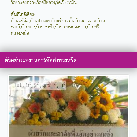
วัดผาแดงหลวง,วัดศรีหลวง,วัดเชียงหมั้น
พื้นที่ใกล้เคียง
:
บ้านแจ้ห่ม,บ้านป่าแดด,บ้านเชียงหมั้น,บ้านม่วงงาม,บ้าน
ฮ่องลี,บ้านม่วง,บ้านสบฟ้า,บ้านเด่นหนองนาว,บ้านศรี
หลวงเหนือ
ตัวอย่างผลงานการจัดส่งพวงหรีด