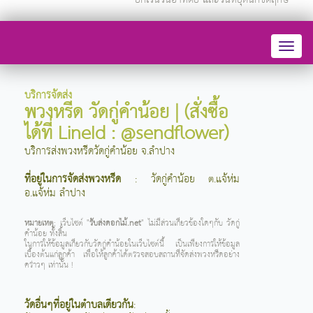
Toggl
naviga
บริการจัดส่ง
พวงหรีด วัดกู่คำน้อย | (สั่งซื้อ
ได้ที่ LineId : @sendflower)
บริการส่งพวงหรีดวัดกู่คำน้อย จ.ลำปาง
ที่อยู่ในการจัดส่งพวงหรีด
: วัดกู่คำน้อย ต.แจ้ห่ม
อ.แจ้ห่ม ลำปาง
หมายเหตุ
: เว็บไซต์ "
รับส่งดอกไม้.net
" ไม่มีส่วนเกี่ยวข้องใดๆกับ วัดกู่
คำน้อย ทั้งสิ้น
ในการให้ข้อมูลเกี่ยวกับวัดกู่คำน้อยในเว็บไซต์นี้ เป็นเพียงการให้ข้อมูล
เบื้องต้นแก่ลูกค้า เพื่อให้ลูกค้าได้ตรวจสอบสถานที่จัดส่งพวงหรีดอย่าง
คร่าวๆ เท่านั้น !
วัดอื่นๆที่อยู่ในตำบลเดียวกัน
: