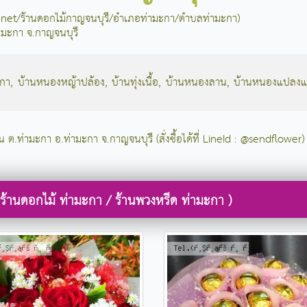
ม้.net/ร้านดอกไม้กาญจนบุรี/อำเภอท่ามะกา/ตำบลท่ามะกา)
่ามะกา จ.กาญจนบุรี
ะกา
,
บ้านหนองหญ้าปล้อง
,
บ้านทุ่งเนื้อ
,
บ้านหนองลาน
,
บ้านหนองแปลงแ
ใน ต.ท่ามะกา อ.ท่ามะกา จ.กาญจนบุรี (สั่งซื้อได้ที่ LineId : @sendflower)
 ร้านดอกไม้ ท่ามะกา / ร้านพวงหรีด ท่ามะกา )