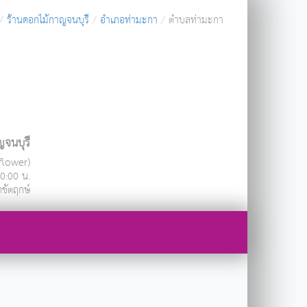
ร้านดอกไม้กาญจนบุรี
อำเภอท่ามะกา
ตำบลท่ามะกา
ญจนบุรี
ndflower)
20:00 น.
กขัตฤกษ์