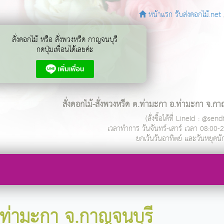
หน้าแรก รับส่งดอกไม้.net
สั่งดอกไม้ หรือ สั่งพวงหรีด กาญจนบุรี
กดปุ่มเพื่อนได้เลยค่ะ
สั่งดอกไม้-สั่งพวงหรีด ต.ท่ามะกา อ.ท่ามะกา จ.กา
(สั่งซื้อได้ที่ LineId : @se
เวลาทำการ
วันจันทร์-เสาร์ เวลา 08:00-
ยกเว้นวันอาทิตย์ และวันหยุดนั
.ท่ามะกา จ.กาญจนบุรี