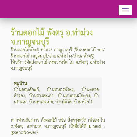
Toggl
naviga
ร้านดอกไม้ พังตรุ อ.ท่าม่วง
จ.กาญจนบุรี
ร้านดอกไม้พังตรุ ท่าม่วง กาญจนบุรี (รับส่งดอกไม้.net/
ร้านดอกไม้กาญจนบุรี/อำเภอท่าม่วง/ตำบลพังตรุ)
ให้บริการจัดส่งดอกไม้-ส่งพวงหรีด ใน ต.พังตรุ อ.ท่าม่วง
จ.กาญจนบุรี
หมู่บ้าน
:
บ้านดอนดักแย้
,
บ้านหนองพังตรุ
,
บ้านตลาด
สำรอง
,
บ้านรางสะเดา
,
บ้านหนองหม้อแกง
,
บ้า
นรางเฆ่
,
บ้านหนองเป็ด
,
บ้านใต้วัด
,
บ้านห้วยไร่
หากท่านต้องการ สั่งดอกไม้ หรือ สั่งพวงหรีด เพื่อส่ง ใน
ต.พังตรุ อ.ท่าม่วง จ.กาญจนบุรี (สั่งซื้อได้ที่ LineId :
@sendflower)