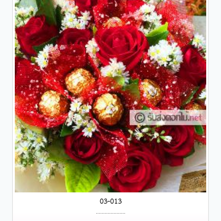
03-013
....................