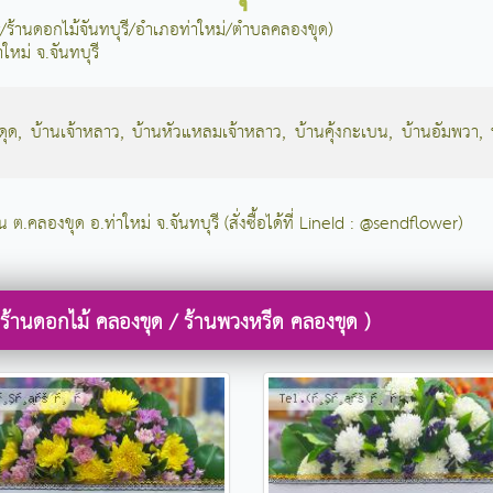
et/ร้านดอกไม้จันทบุรี/อำเภอท่าใหม่/ตำบลคลองขุด)
ใหม่ จ.จันทบุรี
ดุด
,
บ้านเจ้าหลาว
,
บ้านหัวแหลมเจ้าหลาว
,
บ้านคุ้งกะเบน
,
บ้านอัมพวา
,
น ต.คลองขุด อ.ท่าใหม่ จ.จันทบุรี (สั่งซื้อได้ที่ LineId : @sendflower)
ร้านดอกไม้ คลองขุด / ร้านพวงหรีด คลองขุด )