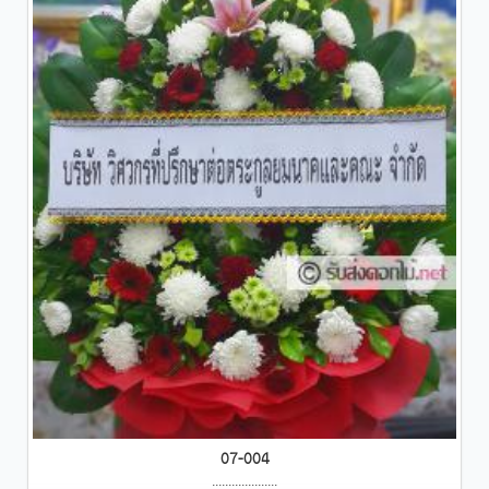
07-004
....................