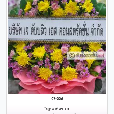
07-006
....................
วัดบูรพาพิทยาราม