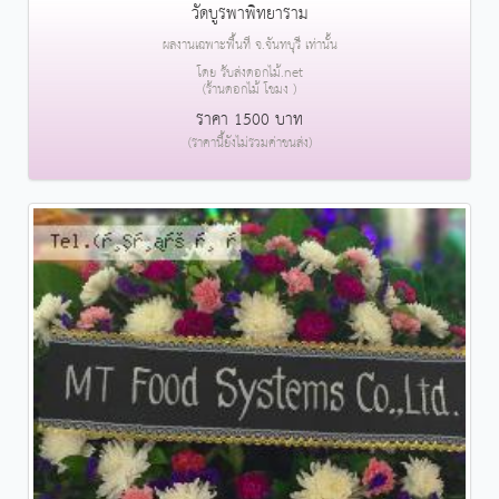
วัดบูรพาพิทยาราม
ผลงานเฉพาะพื้นที่ จ.จันทบุรี เท่านั้น
โดย รับส่งดอกไม้.net
(ร้านดอกไม้ โขมง )
ราคา 1500 บาท
(ราคานี้ยังไม่รวมค่าขนส่ง)