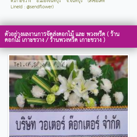
ต.เกาะขวาง อ.เมืองจันทบุรี จ.จันทบุรี (สั่งซื้อได้ที่
LineId : @sendflower)
ตัวอย่างผลงานการจัดส่งดอกไม้ และ พวงหรีด ( ร้าน
ดอกไม้ เกาะขวาง / ร้านพวงหรีด เกาะขวาง )