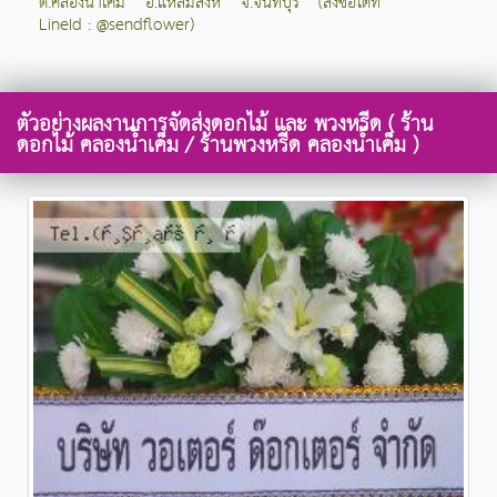
ต.คลองน้ำเค็ม อ.แหลมสิงห์ จ.จันทบุรี (สั่งซื้อได้ที่
LineId : @sendflower)
ตัวอย่างผลงานการจัดส่งดอกไม้ และ พวงหรีด ( ร้าน
ดอกไม้ คลองน้ำเค็ม / ร้านพวงหรีด คลองน้ำเค็ม )