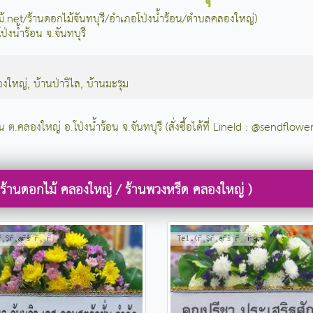
ไม้.net/ร้านดอกไม้จันทบุรี/อำเภอโป่งน้ำร้อน/ตำบลคลองใหญ่)
่งน้ำร้อน จ.จันทบุรี
องใหญ่
,
บ้านป่าวิไล
,
บ้านมะรุม
น ต.คลองใหญ่ อ.โป่งน้ำร้อน จ.จันทบุรี (สั่งซื้อได้ที่ LineId : @sendflower
 ร้านดอกไม้ คลองใหญ่ / ร้านพวงหรีด คลองใหญ่ )