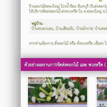
ร้านดอกไม้คลองใหญ่ โป่งน้ำร้อน จันทบุรี (รับส่งดอก
ให้บริการจัดส่งดอกไม้-ส่งพวงหรีด ใน ต.คลองใหญ่ อ.โป
หมู่บ้าน
:
บ้านหนองบอน
,
บ้านเสียมจับ
,
บ้านผักกาด
,
บ้านคล
หากท่านต้องการ สั่งดอกไม้ หรือ สั่งพวงหรีด เพื่อส่ง ใ
ตัวอย่างผลงานการจัดส่งดอกไม้ และ พวงหรีด (