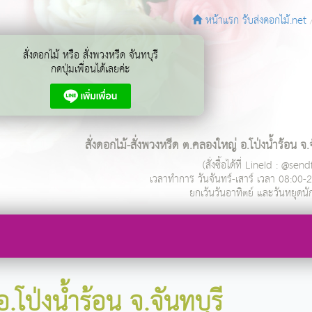
หน้าแรก รับส่งดอกไม้.net
สั่งดอกไม้ หรือ สั่งพวงหรีด จันทบุรี
กดปุ่มเพื่อนได้เลยค่ะ
สั่งดอกไม้-สั่งพวงหรีด ต.คลองใหญ่ อ.โป่งน้ำร้อน จ.จ
(สั่งซื้อได้ที่ LineId : @se
เวลาทำการ
วันจันทร์-เสาร์ เวลา 08:00-
ยกเว้นวันอาทิตย์ และวันหยุดนั
โป่งน้ำร้อน จ.จันทบุรี