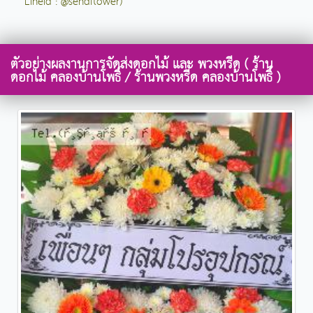
LineId : @sendflower)
ตัวอย่างผลงานการจัดส่งดอกไม้ และ พวงหรีด ( ร้าน
ดอกไม้ คลองบ้านโพธิ์ / ร้านพวงหรีด คลองบ้านโพธิ์ )