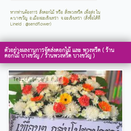
หากท่านต้องการ สั่งดอกไม้ หรือ สั่งพวงหรีด เพื่อส่ง ใน
ต.บางขวัญ อ.เมืองฉะเชิงเทรา จ.ฉะเชิงเทรา (สั่งซื้อได้ที่
LineId : @sendflower)
ตัวอย่างผลงานการจัดส่งดอกไม้ และ พวงหรีด ( ร้าน
ดอกไม้ บางขวัญ / ร้านพวงหรีด บางขวัญ )