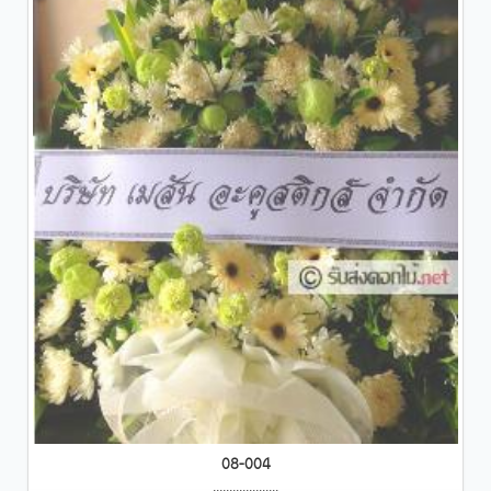
08-004
....................