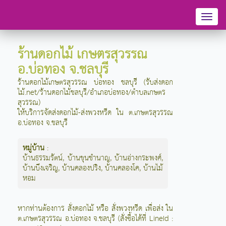
Toggl
naviga
ร้านดอกไม้ เกษตรสุวรรณ
อ.บ่อทอง จ.ชลบุรี
ร้านดอกไม้เกษตรสุวรรณ บ่อทอง ชลบุรี (รับส่งดอก
ไม้.net/ร้านดอกไม้ชลบุรี/อำเภอบ่อทอง/ตำบลเกษตร
สุวรรณ)
ให้บริการจัดส่งดอกไม้-ส่งพวงหรีด ใน ต.เกษตรสุวรรณ
อ.บ่อทอง จ.ชลบุรี
หมู่บ้าน
:
บ้านธรรมรัตน์
,
บ้านขุนชำนาญ
,
บ้านอ่างกระพงศ์
,
บ้านบึงเจริญ
,
บ้านคลองปริง
,
บ้านคลองโค
,
บ้านไม้
หอม
หากท่านต้องการ สั่งดอกไม้ หรือ สั่งพวงหรีด เพื่อส่ง ใน
ต.เกษตรสุวรรณ อ.บ่อทอง จ.ชลบุรี (สั่งซื้อได้ที่ LineId :