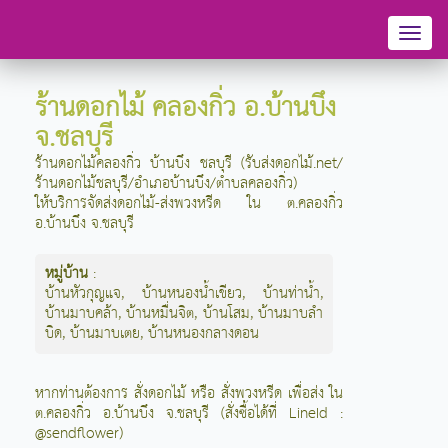
Toggl
naviga
ร้านดอกไม้ คลองกิ่ว อ.บ้านบึง
จ.ชลบุรี
ร้านดอกไม้คลองกิ่ว บ้านบึง ชลบุรี (รับส่งดอกไม้.net/
ร้านดอกไม้ชลบุรี/อำเภอบ้านบึง/ตำบลคลองกิ่ว)
ให้บริการจัดส่งดอกไม้-ส่งพวงหรีด ใน ต.คลองกิ่ว
อ.บ้านบึง จ.ชลบุรี
หมู่บ้าน
:
บ้านหัวกุญแจ
,
บ้านหนองน้ำเขียว
,
บ้านท่าน้ำ
,
บ้านมาบคล้า
,
บ้านหมื่นจิต
,
บ้านโสม
,
บ้านมาบลำ
บิด
,
บ้านมาบเตย
,
บ้านหนองกลางดอน
หากท่านต้องการ สั่งดอกไม้ หรือ สั่งพวงหรีด เพื่อส่ง ใน
ต.คลองกิ่ว อ.บ้านบึง จ.ชลบุรี (สั่งซื้อได้ที่ LineId :
@sendflower)