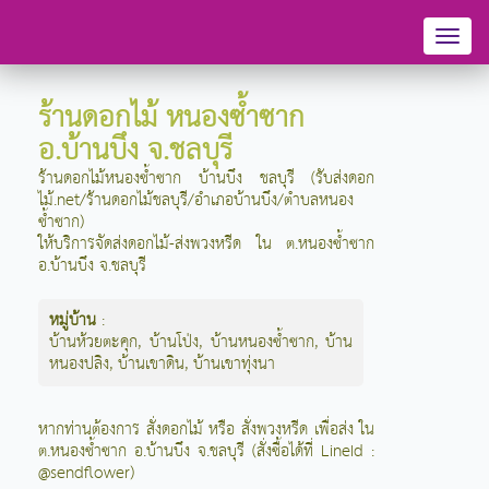
Toggl
naviga
ร้านดอกไม้ หนองซ้ำซาก
อ.บ้านบึง จ.ชลบุรี
ร้านดอกไม้หนองซ้ำซาก บ้านบึง ชลบุรี (รับส่งดอก
ไม้.net/ร้านดอกไม้ชลบุรี/อำเภอบ้านบึง/ตำบลหนอง
ซ้ำซาก)
ให้บริการจัดส่งดอกไม้-ส่งพวงหรีด ใน ต.หนองซ้ำซาก
อ.บ้านบึง จ.ชลบุรี
หมู่บ้าน
:
บ้านห้วยตะคุก
,
บ้านโป่ง
,
บ้านหนองซ้ำซาก
,
บ้าน
หนองปลิง
,
บ้านเขาดิน
,
บ้านเขาทุ่งนา
หากท่านต้องการ สั่งดอกไม้ หรือ สั่งพวงหรีด เพื่อส่ง ใน
ต.หนองซ้ำซาก อ.บ้านบึง จ.ชลบุรี (สั่งซื้อได้ที่ LineId :
@sendflower)