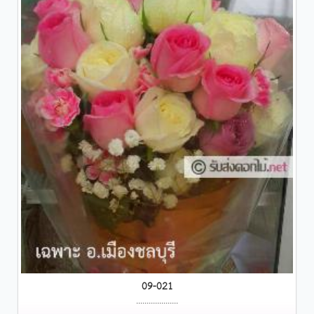
09-021
....................