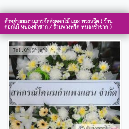
ตัวอย่างผลงานการจัดส่งดอกไม้ และ พวงหรีด ( ร้าน
ดอกไม้ หนองซ้ำซาก / ร้านพวงหรีด หนองซ้ำซาก )