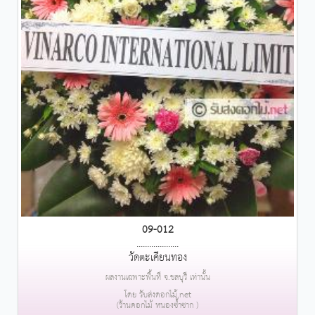
09-012
....................
วัดตะเคียนทอง
ผลงานเฉพาะพื้นที่ จ.ชลบุรี เท่านั้น
โดย รับส่งดอกไม้.net
(ร้านดอกไม้ หนองซ้ำซาก )