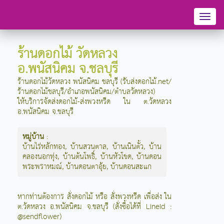
Toggl
naviga
ร้านดอกไม้ วัดหลวง
อ.พนัสนิคม จ.ชลบุรี
ร้านดอกไม้วัดหลวง พนัสนิคม ชลบุรี (รับส่งดอกไม้.net/
ร้านดอกไม้ชลบุรี/อำเภอพนัสนิคม/ตำบลวัดหลวง)
ให้บริการจัดส่งดอกไม้-ส่งพวงหรีด ใน ต.วัดหลวง
อ.พนัสนิคม จ.ชลบุรี
หมู่บ้าน
:
บ้านไร่หลักทอง
,
บ้านสวนตาล
,
บ้านเนินตั้ว
,
บ้าน
คลองนอกทุ่ง
,
บ้านต้นโพธิ์
,
บ้านหัวโขด
,
บ้านดอน
พระพราหมณ์
,
บ้านดอนตาอุ้ย
,
บ้านดอนสะแก
หากท่านต้องการ สั่งดอกไม้ หรือ สั่งพวงหรีด เพื่อส่ง ใน
ต.วัดหลวง อ.พนัสนิคม จ.ชลบุรี (สั่งซื้อได้ที่ LineId :
@sendflower)