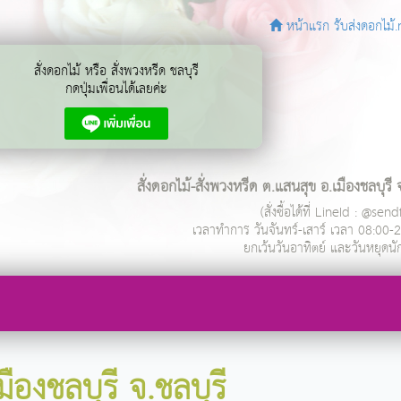
หน้าแรก รับส่งดอกไม้.
สั่งดอกไม้ หรือ สั่งพวงหรีด ชลบุรี
กดปุ่มเพื่อนได้เลยค่ะ
สั่งดอกไม้-สั่งพวงหรีด ต.แสนสุข อ.เมืองชลบุรี จ
(สั่งซื้อได้ที่ LineId : @se
เวลาทำการ
วันจันทร์-เสาร์ เวลา 08:00-
ยกเว้นวันอาทิตย์ และวันหยุดนั
ืองชลบุรี จ.ชลบุรี