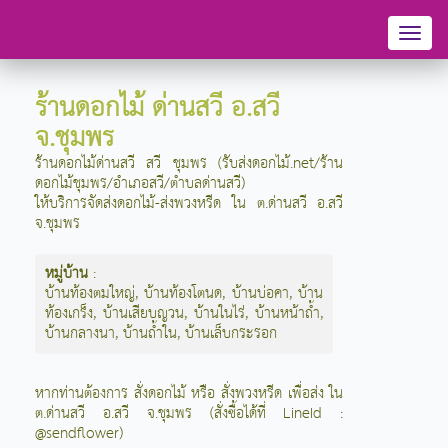
Toggl
naviga
ร้านดอกไม้ ด่านสวี อ.สวี
จ.ชุมพร
ร้านดอกไม้ด่านสวี สวี ชุมพร (รับส่งดอกไม้.net/ร้าน
ดอกไม้ชุมพร/อำเภอสวี/ตำบลด่านสวี)
ให้บริการจัดส่งดอกไม้-ส่งพวงหรีด ใน ต.ด่านสวี อ.สวี
จ.ชุมพร
หมู่บ้าน
:
บ้านท้องตมใหญ่
,
บ้านท้องโตนด
,
บ้านบ่อคา
,
บ้าน
ท้องเกร็ง
,
บ้านเสียบญวน
,
บ้านในไร่
,
บ้านหน้าถ้ำ
,
บ้านกลางนา
,
บ้านถ้ำใน
,
บ้านเล็บกระรอก
หากท่านต้องการ สั่งดอกไม้ หรือ สั่งพวงหรีด เพื่อส่ง ใน
ต.ด่านสวี อ.สวี จ.ชุมพร (สั่งซื้อได้ที่ LineId :
@sendflower)