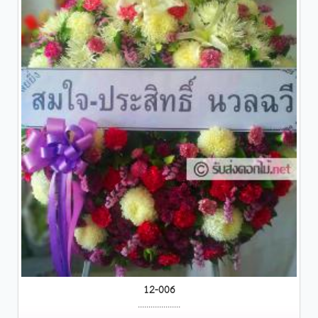
12-006
....................