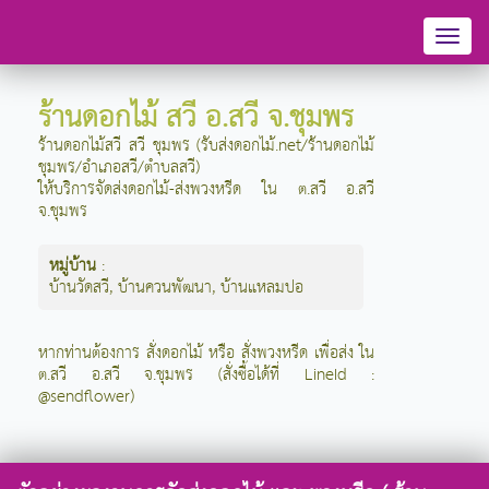
Toggl
naviga
ร้านดอกไม้ สวี อ.สวี จ.ชุมพร
ร้านดอกไม้สวี สวี ชุมพร (รับส่งดอกไม้.net/ร้านดอกไม้
ชุมพร/อำเภอสวี/ตำบลสวี)
ให้บริการจัดส่งดอกไม้-ส่งพวงหรีด ใน ต.สวี อ.สวี
จ.ชุมพร
หมู่บ้าน
:
บ้านวัดสวี
,
บ้านควนพัฒนา
,
บ้านแหลมปอ
หากท่านต้องการ สั่งดอกไม้ หรือ สั่งพวงหรีด เพื่อส่ง ใน
ต.สวี อ.สวี จ.ชุมพร (สั่งซื้อได้ที่ LineId :
@sendflower)