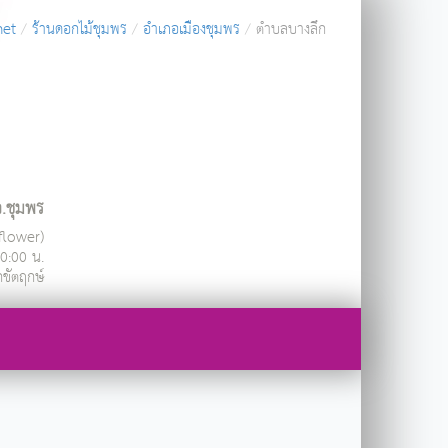
net
ร้านดอกไม้ชุมพร
อำเภอเมืองชุมพร
ตำบลบางลึก
จ.ชุมพร
ndflower)
20:00 น.
กขัตฤกษ์