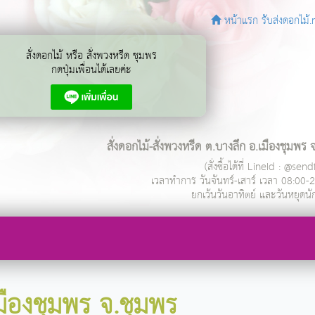
หน้าแรก รับส่งดอกไม้.
สั่งดอกไม้ หรือ สั่งพวงหรีด ชุมพร
กดปุ่มเพื่อนได้เลยค่ะ
สั่งดอกไม้-สั่งพวงหรีด ต.บางลึก อ.เมืองชุมพร 
(สั่งซื้อได้ที่ LineId : @se
เวลาทำการ
วันจันทร์-เสาร์ เวลา 08:00-
ยกเว้นวันอาทิตย์ และวันหยุดนั
มืองชุมพร จ.ชุมพร