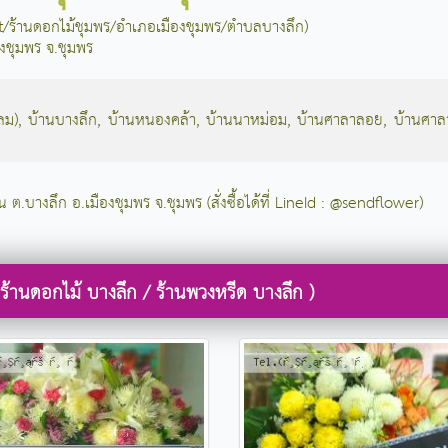
net/ร้านดอกไม้ชุมพร/อำเภอเมืองชุมพร/ตำบลบางลึก)
องชุมพร จ.ชุมพร
ลม)
,
บ้านบางลึก
,
บ้านหนองคล้า
,
บ้านนาหม่อม
,
บ้านศาลาลอย
,
บ้านศา
น ต.บางลึก อ.เมืองชุมพร จ.ชุมพร (สั่งซื้อได้ที่ LineId : @sendflower)
ร้านดอกไม้ บางลึก / ร้านพวงหรีด บางลึก )