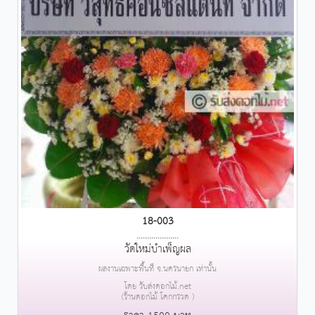
18-003
....................
วัดใหม่บำเพ็ญผล
ผลงานเฉพาะพื้นที่ จ.นครนายก เท่านั้น
โดย รับส่งดอกไม้.net
(ร้านดอกไม้ โคกกรวด )