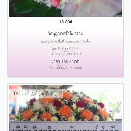
18-004
....................
วัดบุญนาครักขิตาราม
ผลงานเฉพาะพื้นที่ จ.นครนายก เท่านั้น
โดย รับส่งดอกไม้.net
(ร้านดอกไม้ โคกกรวด )
ราคา 1500 บาท
(ราคานี้ยังไม่รวมค่าขนส่ง)