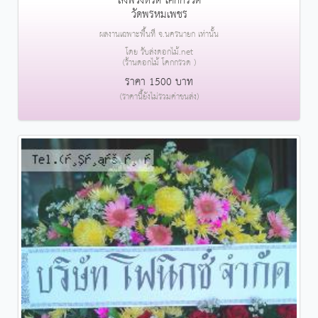
ส่งพวงหรีด โคกกรวด
วัดพรหมเพชร
ผลงานเฉพาะพื้นที่ จ.นครนายก เท่านั้น
โดย รับส่งดอกไม้.net
(ร้านดอกไม้ โคกกรวด )
ราคา 1500 บาท
(ราคานี้ยังไม่รวมค่าขนส่ง)