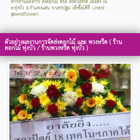
หากท่านต้องการ สั่งดอกไม้ หรือ สั่งพวงหรีด เพื่อส่ง ใน
ต.ทุ่งบัว อ.กำแพงแสน จ.นครปฐม (สั่งซื้อได้ที่ LineId :
@sendflower)
ตัวอย่างผลงานการจัดส่งดอกไม้ และ พวงหรีด ( ร้าน
ดอกไม้ ทุ่งบัว / ร้านพวงหรีด ทุ่งบัว )