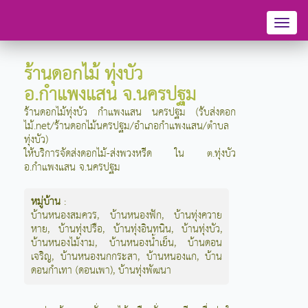
Toggl
naviga
ร้านดอกไม้ ทุ่งบัว
อ.กำแพงแสน จ.นครปฐม
ร้านดอกไม้ทุ่งบัว กำแพงแสน นครปฐม (รับส่งดอก
ไม้.net/ร้านดอกไม้นครปฐม/อำเภอกำแพงแสน/ตำบล
ทุ่งบัว)
ให้บริการจัดส่งดอกไม้-ส่งพวงหรีด ใน ต.ทุ่งบัว
อ.กำแพงแสน จ.นครปฐม
หมู่บ้าน
:
บ้านหนองสมควร
,
บ้านหนองฟัก
,
บ้านทุ่งควาย
หาย
,
บ้านทุ่งปรือ
,
บ้านทุ่งอินทนิน
,
บ้านทุ่งบัว
,
บ้านหนองไม้งาม
,
บ้านหนองน้ำเย็น
,
บ้านดอน
เจริญ
,
บ้านหนองนกกระสา
,
บ้านหนองแก
,
บ้าน
ดอนกำเทา (ดอนเพา)
,
บ้านทุ่งพัฒนา