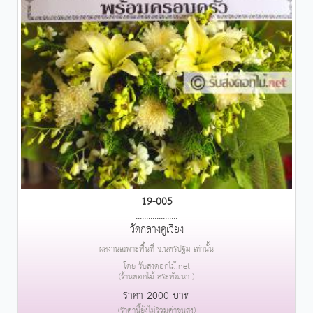
19-005
....................
วัดกลางคูเวียง
ผลงานเฉพาะพื้นที่ จ.นครปฐม เท่านั้น
โดย รับส่งดอกไม้.net
(ร้านดอกไม้ สระพัฒนา )
ราคา 2000 บาท
(ราคานี้ยังไม่รวมค่าขนส่ง)