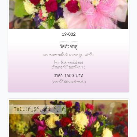
19-002
....................
วัดห้วยพลู
ผลงานเฉพาะพื้นที่ จ.นครปฐม เท่านั้น
โดย รับส่งดอกไม้.net
(ร้านดอกไม้ สระพัฒนา )
ราคา 1500 บาท
(ราคานี้ยังไม่รวมค่าขนส่ง)