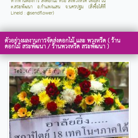
หากท่านต้องการ สั่งดอกไม้ หรือ สั่งพวงหรีด เพื่อส่ง ใน
ต.สระพัฒนา อ.กำแพงแสน จ.นครปฐม (สั่งซื้อได้ที่
LineId : @sendflower)
ตัวอย่างผลงานการจัดส่งดอกไม้ และ พวงหรีด ( ร้าน
ดอกไม้ สระพัฒนา / ร้านพวงหรีด สระพัฒนา )