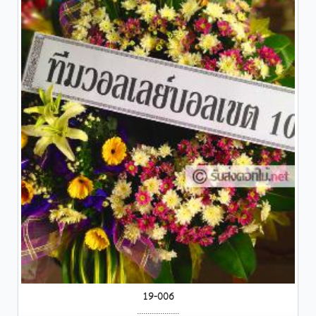
19-006
....................