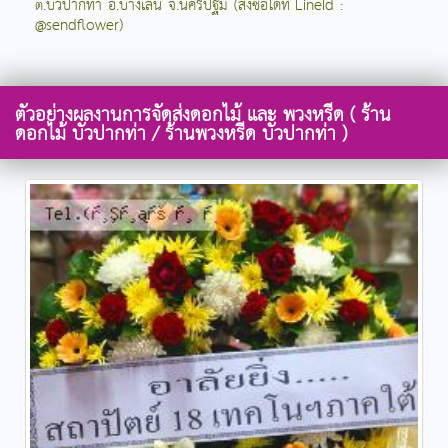
ต.บัวปากท่า อ.บางเลน จ.นครปฐม (สั่งซื้อได้ที่ LineId :
@sendflower)
ตัวอย่างผลงานการจัดส่งดอกไม้ และ พวงหรีด ( ร้าน
ดอกไม้ บัวปากท่า / ร้านพวงหรีด บัวปากท่า )