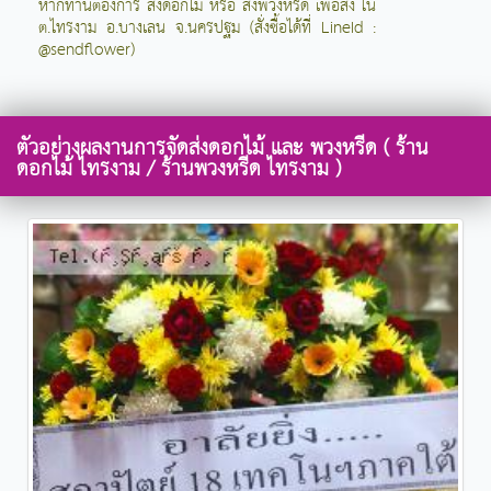
หากท่านต้องการ สั่งดอกไม้ หรือ สั่งพวงหรีด เพื่อส่ง ใน
ต.ไทรงาม อ.บางเลน จ.นครปฐม (สั่งซื้อได้ที่ LineId :
@sendflower)
ตัวอย่างผลงานการจัดส่งดอกไม้ และ พวงหรีด ( ร้าน
ดอกไม้ ไทรงาม / ร้านพวงหรีด ไทรงาม )