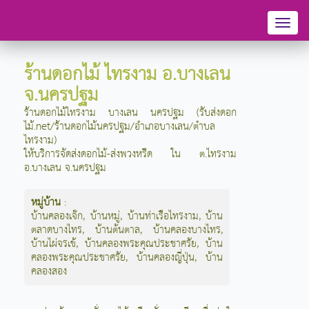
Toggl
naviga
ร้านดอกไม้ ไทรงาม อ.บางเลน
จ.นครปฐม
ร้านดอกไม้ไทรงาม บางเลน นครปฐม (รับส่งดอก
ไม้.net/ร้านดอกไม้นครปฐม/อำเภอบางเลน/ตำบล
ไทรงาม)
ให้บริการจัดส่งดอกไม้-ส่งพวงหรีด ใน ต.ไทรงาม
อ.บางเลน จ.นครปฐม
หมู่บ้าน
:
บ้านคลองเจ๊ก
,
บ้านหมู่
,
บ้านท่าเรือไทรงาม
,
บ้าน
ตลาดบางไทร
,
บ้านต้นตาล
,
บ้านคลองบางไทร
,
บ้านไผ่จรเข้
,
บ้านคลองพระคุณประชาศรัย
,
บ้าน
คลองพระคุณประชาศรัย
,
บ้านคลองญี่ปุ่น
,
บ้าน
คลองสอง