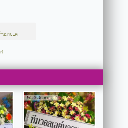
้านมาบแค
r)