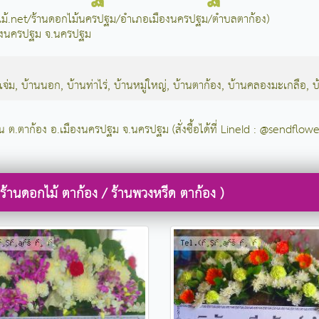
กไม้.net/ร้านดอกไม้นครปฐม/อำเภอเมืองนครปฐม/ตำบลตาก้อง)
มืองนครปฐม จ.นครปฐม
จ่ม
,
บ้านนอก
,
บ้านท่าไร่
,
บ้านหมู่ใหญ่
,
บ้านตาก้อง
,
บ้านคลองมะเกลือ
,
บ
 ใน ต.ตาก้อง อ.เมืองนครปฐม จ.นครปฐม (สั่งซื้อได้ที่ LineId : @sendflowe
ร้านดอกไม้ ตาก้อง / ร้านพวงหรีด ตาก้อง )