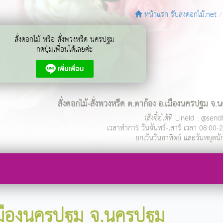
หน้าแรก รับส่งดอกไม้.net
สั่งดอกไม้ หรือ สั่งพวงหรีด นครปฐม
กดปุ่มเพื่อนได้เลยค่ะ
สั่งดอกไม้-สั่งพวงหรีด ต.ตาก้อง อ.เมืองนครปฐม จ
(สั่งซื้อได้ที่ LineId : @se
เวลาทำการ
วันจันทร์-เสาร์ เวลา 08:00-
ยกเว้นวันอาทิตย์ และวันหยุดนั
.เมืองนครปฐม จ.นครปฐม