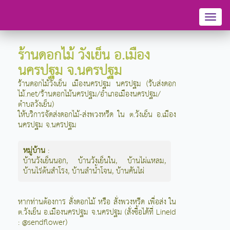
Toggl
naviga
ร้านดอกไม้ วังเย็น อ.เมือง
นครปฐม จ.นครปฐม
ร้านดอกไม้วังเย็น เมืองนครปฐม นครปฐม (รับส่งดอก
ไม้.net/ร้านดอกไม้นครปฐม/อำเภอเมืองนครปฐม/
ตำบลวังเย็น)
ให้บริการจัดส่งดอกไม้-ส่งพวงหรีด ใน ต.วังเย็น อ.เมือง
นครปฐม จ.นครปฐม
หมู่บ้าน
:
บ้านวังเย็นนอก
,
บ้านวังเย็นใน
,
บ้านไผ่แหลม
,
บ้านไร่ต้นสำโรง
,
บ้านลำน้ำโจน
,
บ้านคันไผ่
หากท่านต้องการ สั่งดอกไม้ หรือ สั่งพวงหรีด เพื่อส่ง ใน
ต.วังเย็น อ.เมืองนครปฐม จ.นครปฐม (สั่งซื้อได้ที่ LineId
: @sendflower)