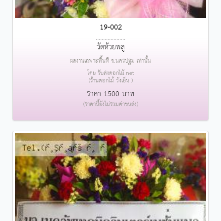
19-002
....................
วัดห้วยพลู
ผลงานเฉพาะพื้นที่ จ.นครปฐม เท่านั้น
โดย รับส่งดอกไม้.net
(ร้านดอกไม้ วังเย็น )
ราคา 1500 บาท
(ราคานี้ยังไม่รวมค่าขนส่ง)