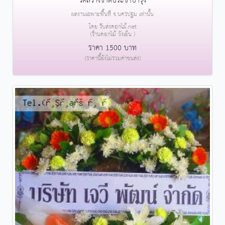
วัดสว่างชาติประชาบำรุง
ผลงานเฉพาะพื้นที่ จ.นครปฐม เท่านั้น
โดย รับส่งดอกไม้.net
(ร้านดอกไม้ วังเย็น )
ราคา 1500 บาท
(ราคานี้ยังไม่รวมค่าขนส่ง)