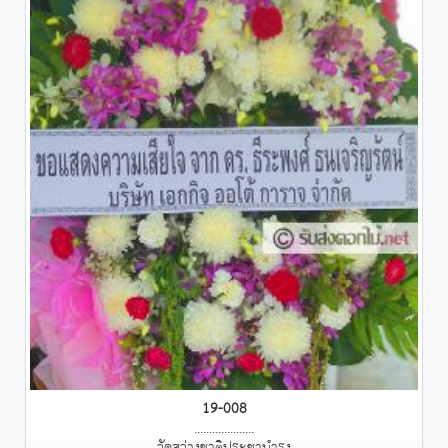
19-008
....................