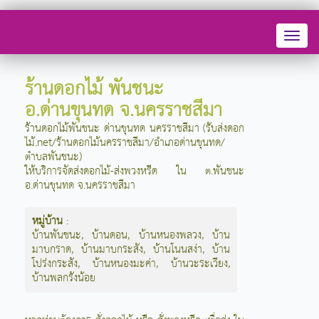
Toggl
naviga
ร้านดอกไม้ พันชนะ
อ.ด่านขุนทด จ.นครราชสีมา
ร้านดอกไม้พันชนะ ด่านขุนทด นครราชสีมา (รับส่งดอก
ไม้.net/ร้านดอกไม้นครราชสีมา/อำเภอด่านขุนทด/
ตำบลพันชนะ)
ให้บริการจัดส่งดอกไม้-ส่งพวงหรีด ใน ต.พันชนะ
อ.ด่านขุนทด จ.นครราชสีมา
หมู่บ้าน
:
บ้านพันชนะ
,
บ้านดอน
,
บ้านหนองพลวง
,
บ้าน
มาบกราด
,
บ้านมาบกระสัง
,
บ้านโนนสง่า
,
บ้าน
โปร่งกระสัง
,
บ้านหนองมะค่า
,
บ้านวะระเวียง
,
บ้านพลกรังน้อย