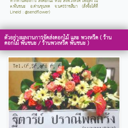
หากท่านต้องการ สั่งดอกไม้ หรือ สั่งพวงหรีด เพื่อส่ง ใน
ต.พันชนะ อ.ด่านขุนทด จ.นครราชสีมา (สั่งซื้อได้ที่
LineId : @sendflower)
ตัวอย่างผลงานการจัดส่งดอกไม้ และ พวงหรีด ( ร้าน
ดอกไม้ พันชนะ / ร้านพวงหรีด พันชนะ )