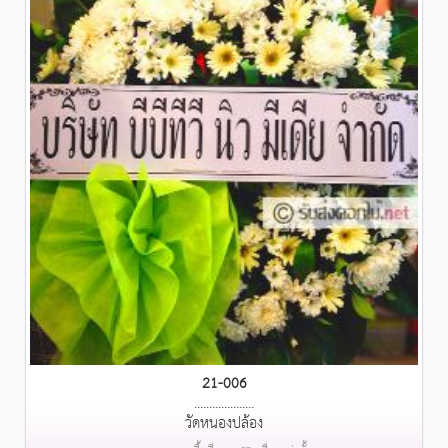
21-006
....................
วัดหนองปล้อง