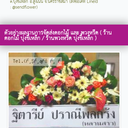
ต.บุ่งขี้เหล็ก อ.สูงเนิน จ.นครราชสีมา (สั่งซื้อได้ที่ LineId
: @sendflower)
ตัวอย่างผลงานการจัดส่งดอกไม้ และ พวงหรีด ( ร้าน
ดอกไม้ บุ่งขี้เหล็ก / ร้านพวงหรีด บุ่งขี้เหล็ก )