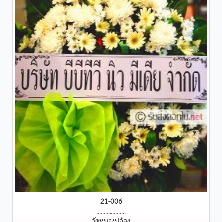
21-006
....................
วัดหนองปล้อง