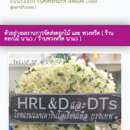
ต.นาแว อ.ฉวาง จ.นครศรีธรรมราช (สั่งซื้อได้ที่ LineId :
@sendflower)
ตัวอย่างผลงานการจัดส่งดอกไม้ และ พวงหรีด ( ร้าน
ดอกไม้ นาแว / ร้านพวงหรีด นาแว )