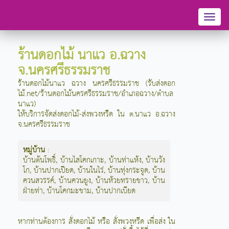
Toggl
naviga
ร้านดอกไม้ นาแว อ.ฉวาง
จ.นครศรีธรรมราช
ร้านดอกไม้นาแว ฉวาง นครศรีธรรมราช (รับส่งดอก
ไม้.net/ร้านดอกไม้นครศรีธรรมราช/อำเภอฉวาง/ตำบล
นาแว)
ให้บริการจัดส่งดอกไม้-ส่งพวงหรีด ใน ต.นาแว อ.ฉวาง
จ.นครศรีธรรมราช
หมู่บ้าน
:
บ้านต้นโพธิ์
,
บ้านไสโคกเกาะ
,
บ้านท่าแห้ง
,
บ้านวัง
โก
,
บ้านปากเปียด
,
บ้านในไร่
,
บ้านทุ่งกระจูด
,
บ้าน
ควนสวรรค์
,
บ้านควนยูง
,
บ้านห้วยทรายขาว
,
บ้าน
ฝ่ายท่า
,
บ้านโคกมะขาม
,
บ้านปากเบียด
หากท่านต้องการ สั่งดอกไม้ หรือ สั่งพวงหรีด เพื่อส่ง ใน