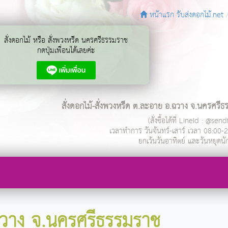
หน้าแรก รับส่งดอกไม้.net
สั่งดอกไม้ หรือ สั่งพวงหรีด นครศรีธรรมราช
กดปุ่มเพื่อนได้เลยค่ะ
สั่งดอกไม้-สั่งพวงหรีด ต.ละอาย อ.ฉวาง จ.นครศรี
(สั่งซื้อได้ที่ LineId : @se
เวลาทำการ
วันจันทร์-เสาร์ เวลา 08:00-
ยกเว้นวันอาทิตย์ และวันหยุดนั
ฉวาง จ.นครศรีธรรมราช