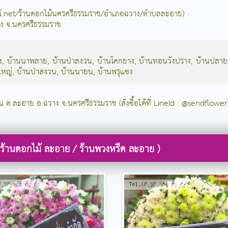
ไม้.net/ร้านดอกไม้นครศรีธรรมราช/อำเภอฉวาง/ตำบลละอาย)
าง จ.นครศรีธรรมราช
ง
,
บ้านนาพลาย
,
บ้านป่าลงวน
,
บ้านโคกยาง
,
บ้านทอนวังปราง
,
บ้านปลาย
ใหญ่
,
บ้านป่าสงวน
,
บ้านนายน
,
บ้านพรุแซง
 ใน ต.ละอาย อ.ฉวาง จ.นครศรีธรรมราช (สั่งซื้อได้ที่ LineId : @sendflower
 ร้านดอกไม้ ละอาย / ร้านพวงหรีด ละอาย )