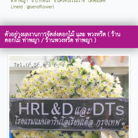
ต.ท่าพญา อ.ปากพนัง จ.นครศรีธรรมราช (สั่งซื้อได้ที่
LineId : @sendflower)
ตัวอย่างผลงานการจัดส่งดอกไม้ และ พวงหรีด ( ร้าน
ดอกไม้ ท่าพญา / ร้านพวงหรีด ท่าพญา )