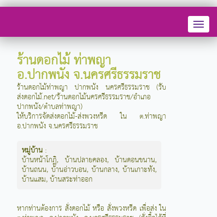
Toggl
naviga
ร้านดอกไม้ ท่าพญา
อ.ปากพนัง จ.นครศรีธรรมราช
ร้านดอกไม้ท่าพญา ปากพนัง นครศรีธรรมราช (รับ
ส่งดอกไม้.net/ร้านดอกไม้นครศรีธรรมราช/อำเภอ
ปากพนัง/ตำบลท่าพญา)
ให้บริการจัดส่งดอกไม้-ส่งพวงหรีด ใน ต.ท่าพญา
อ.ปากพนัง จ.นครศรีธรรมราช
หมู่บ้าน
:
บ้านหน้าโกฏิ
,
บ้านปลายคลอง
,
บ้านดอนขนาน
,
บ้านถนน
,
บ้านอ่าวบอน
,
บ้านกลาง
,
บ้านเกาะทัง
,
บ้านแสม
,
บ้านสระท่าออก
หากท่านต้องการ สั่งดอกไม้ หรือ สั่งพวงหรีด เพื่อส่ง ใน