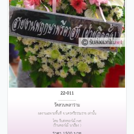
22-011
....................
วัดสวนพลาราม
ผลงานเฉพาะพื้นที่ จ.นครศรีธรรมราช เท่านั้น
โดย รับส่งดอกไม้.net
(ร้านดอกไม้ นาเรียง )
ราคา 1500 บาท