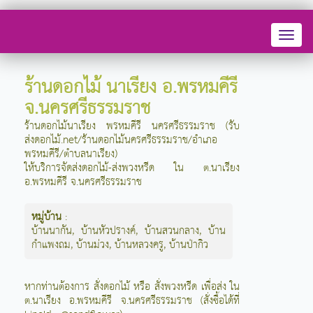
Toggl
naviga
ร้านดอกไม้ นาเรียง อ.พรหมคีรี
จ.นครศรีธรรมราช
ร้านดอกไม้นาเรียง พรหมคีรี นครศรีธรรมราช (รับ
ส่งดอกไม้.net/ร้านดอกไม้นครศรีธรรมราช/อำเภอ
พรหมคีรี/ตำบลนาเรียง)
ให้บริการจัดส่งดอกไม้-ส่งพวงหรีด ใน ต.นาเรียง
อ.พรหมคีรี จ.นครศรีธรรมราช
หมู่บ้าน
:
บ้านนากัน
,
บ้านหัวปรางค์
,
บ้านสวนกลาง
,
บ้าน
กำแพงถม
,
บ้านม่วง
,
บ้านหลวงครู
,
บ้านป่ากิว
หากท่านต้องการ สั่งดอกไม้ หรือ สั่งพวงหรีด เพื่อส่ง ใน
ต.นาเรียง อ.พรหมคีรี จ.นครศรีธรรมราช (สั่งซื้อได้ที่