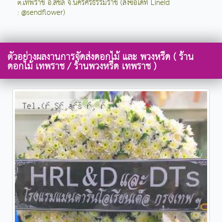
ต.เทพราช อ.สิชล จ.นครศรีธรรมราช (สั่งซื้อได้ที่ LineId
: @sendflower)
ตัวอย่างผลงานการจัดส่งดอกไม้ และ พวงหรีด ( ร้าน
ดอกไม้ เทพราช / ร้านพวงหรีด เทพราช )