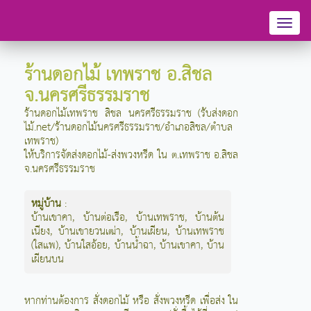
Toggl
naviga
ร้านดอกไม้ เทพราช อ.สิชล
จ.นครศรีธรรมราช
ร้านดอกไม้เทพราช สิชล นครศรีธรรมราช (รับส่งดอก
ไม้.net/ร้านดอกไม้นครศรีธรรมราช/อำเภอสิชล/ตำบล
เทพราช)
ให้บริการจัดส่งดอกไม้-ส่งพวงหรีด ใน ต.เทพราช อ.สิชล
จ.นครศรีธรรมราช
หมู่บ้าน
:
บ้านเขาคา
,
บ้านต่อเรือ
,
บ้านเทพราช
,
บ้านต้น
เนียง
,
บ้านเขายวนเฒ่า
,
บ้านเผียน
,
บ้านเทพราช
(ใสแพ)
,
บ้านใสอ้อย
,
บ้านน้ำฉา
,
บ้านเขาคา
,
บ้าน
เผียนบน
หากท่านต้องการ สั่งดอกไม้ หรือ สั่งพวงหรีด เพื่อส่ง ใน