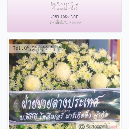
โดย รับส่งดอกไม้.net
(ร้านดอกไม้ ท่างิ้ว )
ราคา 1500 บาท
(ราคานี้ยังไม่รวมค่าขนส่ง)