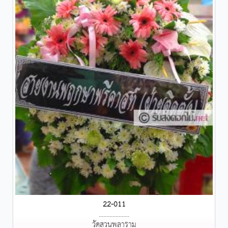
22-011
....................
วัดสวนพลาราม