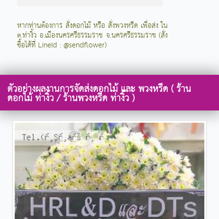
หากท่านต้องการ สั่งดอกไม้ หรือ สั่งพวงหรีด เพื่อส่ง ใน
ต.ท่างิ้ว อ.เมืองนครศรีธรรมราช จ.นครศรีธรรมราช (สั่ง
ซื้อได้ที่ LineId : @sendflower)
ตัวอย่างผลงานการจัดส่งดอกไม้ และ พวงหรีด ( ร้าน
ดอกไม้ ท่างิ้ว / ร้านพวงหรีด ท่างิ้ว )