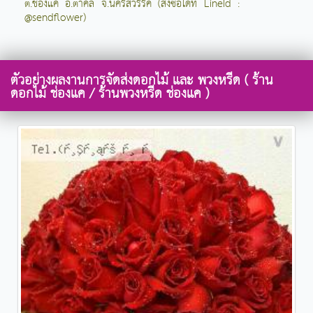
ต.ช่องแค อ.ตาคลี จ.นครสวรรค์ (สั่งซื้อได้ที่ LineId :
@sendflower)
ตัวอย่างผลงานการจัดส่งดอกไม้ และ พวงหรีด ( ร้าน
ดอกไม้ ช่องแค / ร้านพวงหรีด ช่องแค )