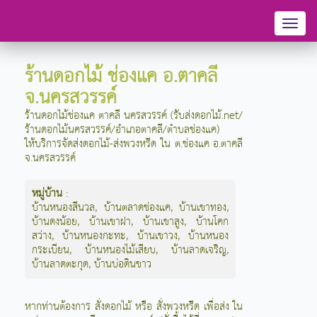
Toggl
naviga
ร้านดอกไม้ ช่องแค อ.ตาคลี
จ.นครสวรรค์
ร้านดอกไม้ช่องแค ตาคลี นครสวรรค์ (รับส่งดอกไม้.net/
ร้านดอกไม้นครสวรรค์/อำเภอตาคลี/ตำบลช่องแค)
ให้บริการจัดส่งดอกไม้-ส่งพวงหรีด ใน ต.ช่องแค อ.ตาคลี
จ.นครสวรรค์
หมู่บ้าน
:
บ้านหนองสีนวล
,
บ้านตลาดช่องแค
,
บ้านเขาทอง
,
บ้านดงน้อย
,
บ้านเขาฝา
,
บ้านเขาสูง
,
บ้านโคก
สว่าง
,
บ้านหนองกะทะ
,
บ้านเขาวง
,
บ้านหนอง
กระเบียน
,
บ้านหนองไม้เสียบ
,
บ้านลาดเจริญ
,
บ้านลาดตะกุด
,
บ้านบ่อดินขาว
หากท่านต้องการ สั่งดอกไม้ หรือ สั่งพวงหรีด เพื่อส่ง ใน