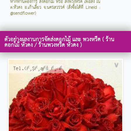
หากท่านต้องการ สั่งดอกไม้ หรือ สั่งพวงหรีด เพื่อส่ง ใน
ต.หัวดง อ.เก้าเลี้ยว จ.นครสวรรค์ (สั่งซื้อได้ที่ LineId :
@sendflower)
ตัวอย่างผลงานการจัดส่งดอกไม้ และ พวงหรีด ( ร้าน
ดอกไม้ หัวดง / ร้านพวงหรีด หัวดง )