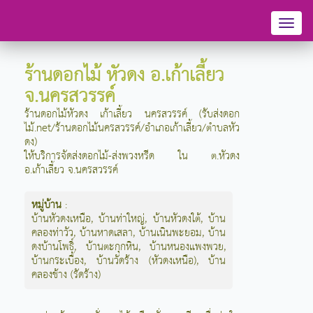
Toggl
naviga
ร้านดอกไม้ หัวดง อ.เก้าเลี้ยว
จ.นครสวรรค์
ร้านดอกไม้หัวดง เก้าเลี้ยว นครสวรรค์ (รับส่งดอก
ไม้.net/ร้านดอกไม้นครสวรรค์/อำเภอเก้าเลี้ยว/ตำบลหัว
ดง)
ให้บริการจัดส่งดอกไม้-ส่งพวงหรีด ใน ต.หัวดง
อ.เก้าเลี้ยว จ.นครสวรรค์
หมู่บ้าน
:
บ้านหัวดงเหนือ
,
บ้านท่าใหญ่
,
บ้านหัวดงใต้
,
บ้าน
คลองท่าวัว
,
บ้านหาดเสลา
,
บ้านเนินพะยอม
,
บ้าน
ดงบ้านโพธิ์
,
บ้านตะกุกหิน
,
บ้านหนองแพงพวย
,
บ้านกระเบื้อง
,
บ้านวัดร้าง (หัวดงเหนือ)
,
บ้าน
คลองช้าง (รัดร้าง)