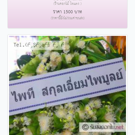
(ร้านดอกไม้ โพแตง )
ราคา 1500 บาท
(ราคานี้ยังไม่รวมค่าขนส่ง)