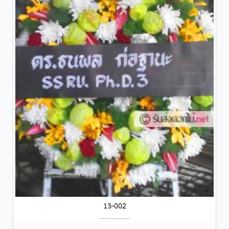
13-002
....................