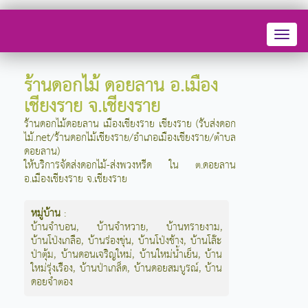
Toggl
naviga
ร้านดอกไม้ ดอยลาน อ.เมือง
เชียงราย จ.เชียงราย
ร้านดอกไม้ดอยลาน เมืองเชียงราย เชียงราย (รับส่งดอก
ไม้.net/ร้านดอกไม้เชียงราย/อำเภอเมืองเชียงราย/ตำบล
ดอยลาน)
ให้บริการจัดส่งดอกไม้-ส่งพวงหรีด ใน ต.ดอยลาน
อ.เมืองเชียงราย จ.เชียงราย
หมู่บ้าน
:
บ้านจำบอน
,
บ้านจำหวาย
,
บ้านทรายงาม
,
บ้านโป่งเกลือ
,
บ้านร่องขุ่น
,
บ้านโป่งช้าง
,
บ้านโล๊ะ
ป่าตุ้ม
,
บ้านดอนเจริญใหม่
,
บ้านใหม่น้ำเย็น
,
บ้าน
ใหม่รุ่งเรือง
,
บ้านป่าเกล็ด
,
บ้านดอยสมบูรณ์
,
บ้าน
ดอยจำตอง