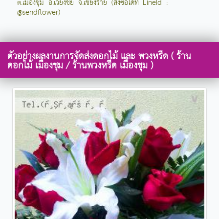
ต.เมืองชุม อ.เวียงชัย จ.เชียงราย (สั่งซื้อได้ที่ LineId :
@sendflower)
ตัวอย่างผลงานการจัดส่งดอกไม้ และ พวงหรีด ( ร้าน
ดอกไม้ เมืองชุม / ร้านพวงหรีด เมืองชุม )