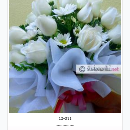
13-011
....................