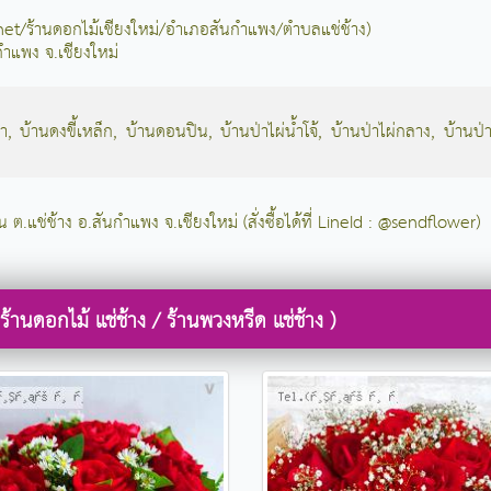
้.net/ร้านดอกไม้เชียงใหม่/อำเภอสันกำแพง/ตำบลแช่ช้าง)
กำแพง จ.เชียงใหม่
ปา
,
บ้านดงขี้เหล็ก
,
บ้านดอนปิน
,
บ้านป่าไผ่น้ำโจ้
,
บ้านป่าไผ่กลาง
,
บ้านป่า
น ต.แช่ช้าง อ.สันกำแพง จ.เชียงใหม่ (สั่งซื้อได้ที่ LineId : @sendflower)
านดอกไม้ แช่ช้าง / ร้านพวงหรีด แช่ช้าง )