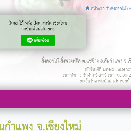
หน้าแรก รับส่งดอกไม้.n
สั่งดอกไม้ หรือ สั่งพวงหรีด เชียงใหม่
กดปุ่มเพื่อนได้เลยค่ะ
สั่งดอกไม้-สั่งพวงหรีด ต.แช่ช้าง อ.สันกำแพง จ.เช
(สั่งซื้อได้ที่ LineId : @se
เวลาทำการ
วันจันทร์-เสาร์ เวลา 08:00-
ยกเว้นวันอาทิตย์ และวันหยุดนั
ันกำแพง จ.เชียงใหม่