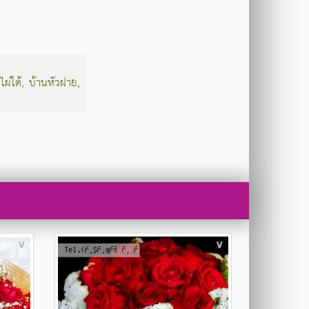
ไผ่ใต้
,
บ้านหัวฝาย
,