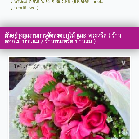
ต.บ้านแม อ.สันป่าตอง จ.เชียงใหม่ (สั่งซื้อได้ที่ LineId :
@sendflower)
ตัวอย่างผลงานการจัดส่งดอกไม้ และ พวงหรีด ( ร้าน
ดอกไม้ บ้านแม / ร้านพวงหรีด บ้านแม )